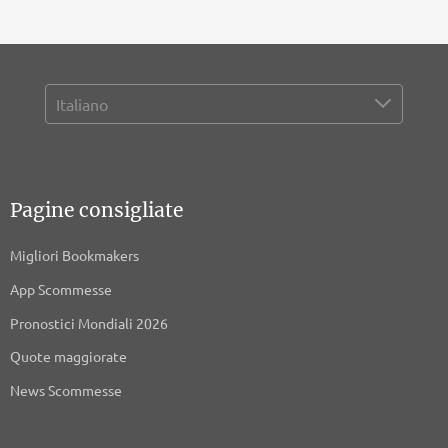
Pagine consigliate
Migliori Bookmakers
App Scommesse
Pronostici Mondiali 2026
Quote maggiorate
News Scommesse