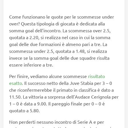
Come funzionano le quote per le scommesse under
over? Questa tipologia di giocata è dedicata alla
somma goal dell’incontro. La scommessa over 2.5,
quotata a 2.20, si realizza nel caso in cui la somma
goal delle due formazioni è almeno pari a tre. La
scommessa under 2.5, quotata a 1.48, si realizza
invece se la somma goal delle due squadre risulta
essere inferiore a tre.
Per finire, vediamo alcune scommesse
risultato
esatto
. Il successo netto della Juve Stabia per 3 – 0
che riconfermerebbe il primato in classifica è dato a
11.50. La vittoria a sorpresa dell’Audace Cerignola per
1 – 0 è data a 9.00. Il pareggio finale per 0 – 0 è
quotato a 5.80.
Non perderti nessuno incontro di Serie A e per