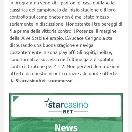
in programma venerdì. I padroni di casa guidano la
classifica del campionato da inizio stagione e il loro
controllo sul campionato non è mai stato messo
seriamente in discussione. Nonostante i tre pareggi di
fila prima della vittoria contro il Potenza, il margine
della Juve Stabia è ampio. L’Audace Cerignola sta
disputando una buona stagione e naviga
costantemente in zona play off. Gli ospiti, inoltre,
sono tornati al successo nell’ultima gara disputata
contro il Crotone per 4 – 2. Non perderti le emozioni
offerte da questo incontro grazie alle quote offerte
Starcasinobet scommesse
da
.