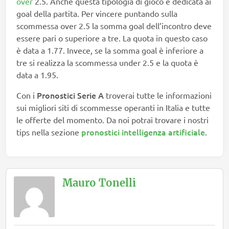
over
2.5. Anche questa tipologia di gioco è dedicata ai
goal della partita. Per vincere puntando sulla
scommessa over 2.5 la somma goal dell’incontro deve
essere pari o superiore a tre. La quota in questo caso
è data a 1.77. Invece, se la somma goal è inferiore a
tre si realizza la scommessa under 2.5 e la quota è
data a 1.95.
Pronostici Serie A
Con i
troverai tutte le informazioni
sui migliori siti di scommesse operanti in Italia e tutte
le offerte del momento. Da noi potrai trovare i nostri
pronostici intelligenza artificiale
tips nella sezione
.
Mauro Tonelli