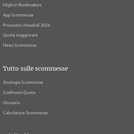
Migliori Bookmakers
App Scommesse
Pronostici Mondiali 2026
Quote maggiorate
News Scommesse
Tutto sulle scommesse
Strategia Scommesse
Confronto Quote
Glossario
Calcolatore Scommesse