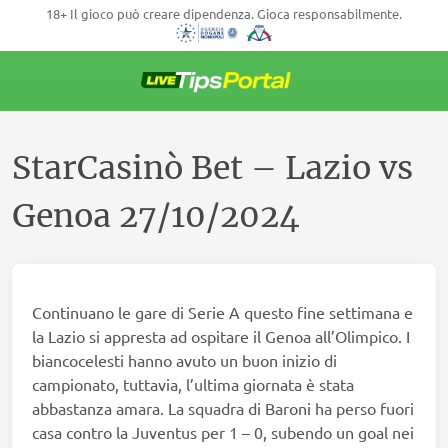
18+ Il gioco può creare dipendenza. Gioca responsabilmente.
Vai
al
contenuto
StarCasinò Bet – Lazio vs
Genoa 27/10/2024
Continuano le gare di Serie A questo fine settimana e
la Lazio si appresta ad ospitare il Genoa all’Olimpico. I
biancocelesti hanno avuto un buon inizio di
campionato, tuttavia, l’ultima giornata è stata
abbastanza amara. La squadra di Baroni ha perso fuori
casa contro la Juventus per 1 – 0, subendo un goal nei