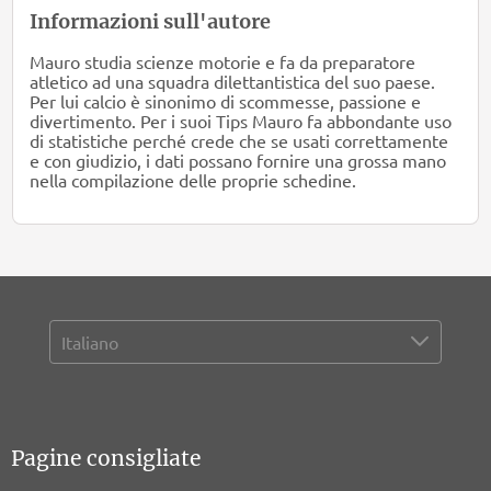
Informazioni sull'autore
Mauro studia scienze motorie e fa da preparatore
atletico ad una squadra dilettantistica del suo paese.
Per lui calcio è sinonimo di scommesse, passione e
divertimento. Per i suoi Tips Mauro fa abbondante uso
di statistiche perché crede che se usati correttamente
e con giudizio, i dati possano fornire una grossa mano
nella compilazione delle proprie schedine.
Pagine consigliate