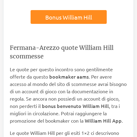
Bonus William Hill
Fermana-Arezzo quote William Hill
scommesse
Le quote per questo incontro sono gentilmente
bookmaker aams
offerte da questo
. Per avere
accesso al mondo del sito di scommesse avrai bisogno
di un account di gioco con la documentazione in
regola. Se ancora non possiedi un account di gioco,
bonus benvenuto William Hill
non perderti il
, tra i
migliori in circolazione. Potrai raggiungere la
William Hill App
promozione del bookmaker con la
.
Le quote William Hill per gli esiti 1×2 ci descrivono