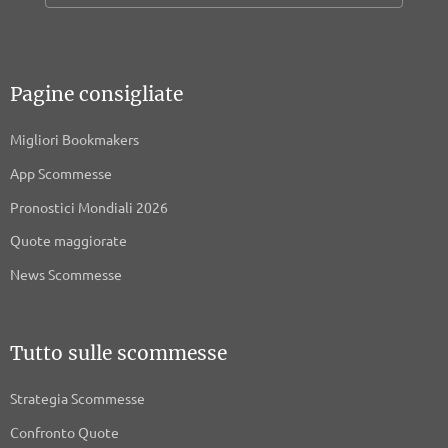
Pagine consigliate
Migliori Bookmakers
App Scommesse
Pronostici Mondiali 2026
Quote maggiorate
News Scommesse
Tutto sulle scommesse
Strategia Scommesse
Confronto Quote