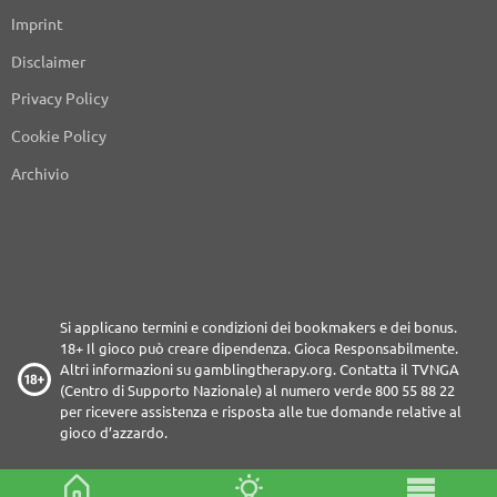
Imprint
Disclaimer
Privacy Policy
Cookie Policy
Archivio
Si applicano termini e condizioni dei bookmakers e dei bonus.
18+ Il gioco può creare dipendenza. Gioca Responsabilmente.
Altri informazioni su
gamblingtherapy.org
. Contatta il TVNGA
(Centro di Supporto Nazionale) al numero verde 800 55 88 22
per ricevere assistenza e risposta alle tue domande relative al
gioco d’azzardo.