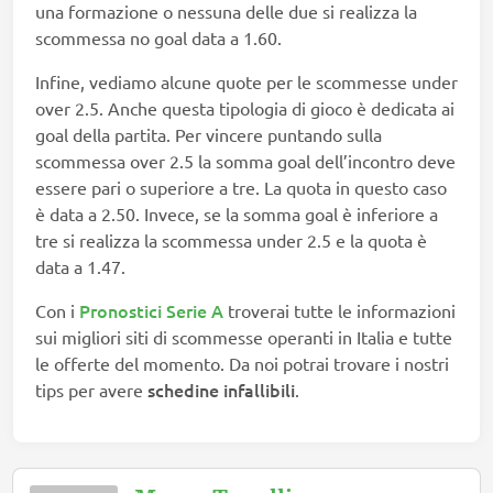
una formazione o nessuna delle due si realizza la
scommessa no goal data a 1.60.
Infine, vediamo alcune quote per le scommesse under
over 2.5. Anche questa tipologia di gioco è dedicata ai
goal della partita. Per vincere puntando sulla
scommessa over 2.5 la somma goal dell’incontro deve
essere pari o superiore a tre. La quota in questo caso
è data a 2.50. Invece, se la somma goal è inferiore a
tre si realizza la scommessa under 2.5 e la quota è
data a 1.47.
Pronostici Serie A
Con i
troverai tutte le informazioni
sui migliori siti di scommesse operanti in Italia e tutte
le offerte del momento. Da noi potrai trovare i nostri
schedine infallibili
tips per avere
.