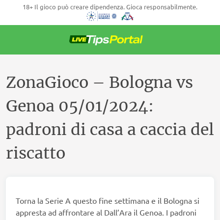
18+ Il gioco può creare dipendenza. Gioca responsabilmente.
Vai
al
contenuto
ZonaGioco – Bologna vs
Genoa 05/01/2024:
padroni di casa a caccia del
riscatto
Torna la Serie A questo fine settimana e il Bologna si
appresta ad affrontare al Dall’Ara il Genoa. I padroni