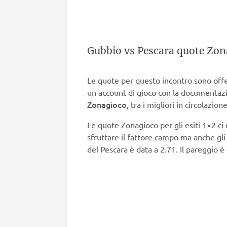
Gubbio vs Pescara quote Zon
Le quote per questo incontro sono off
un account di gioco con la documentazi
Zonagioco
, tra i migliori in circolaz
Le quote Zonagioco per gli esiti 1×2 c
sfruttare il fattore campo ma anche gli
del Pescara è data a 2.71. Il pareggio è