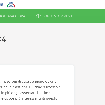
OTE MAGGIORATE
BONUS SCOMMESSE
24
a. I padroni di casa vengono da una
punti in classifica. L’ultimo successo è
in più degli avversari. L’ultimo
lle quote più interessanti di questo