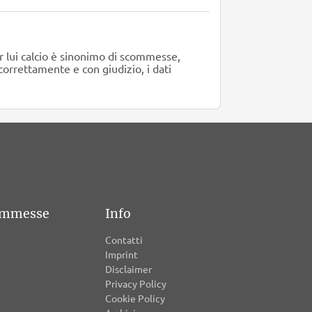
r lui calcio è sinonimo di scommesse,
correttamente e con giudizio, i dati
commesse
Info
Contatti
Imprint
Disclaimer
Privacy Policy
Cookie Policy