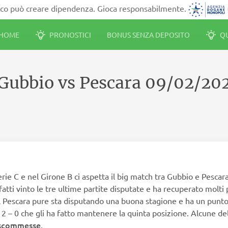
ioco può creare dipendenza. Gioca responsabilmente.
HOME
PRONOSTICI
BONUS SENZA DEPOSITO
QU
Gubbio vs Pescara 09/02/20
rie C e nel Girone B ci aspetta il big match tra Gubbio e Pescar
infatti vinto le tre ultime partite disputate e ha recuperato molti 
 Il Pescara pure sta disputando una buona stagione e ha un punto 
r 2 – 0 che gli ha fatto mantenere la quinta posizione. Alcune de
 scommesse
.