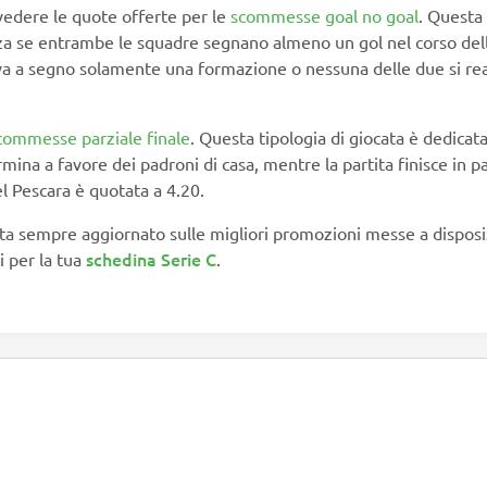
vedere le quote offerte per le
scommesse goal no goal
. Questa 
zza se entrambe le squadre segnano almeno un gol nel corso della
a va a segno solamente una formazione o nessuna delle due si re
commesse parziale finale
. Questa tipologia di giocata è dedicata
mina a favore dei padroni di casa, mentre la partita finisce in pa
 Pescara è quotata a 4.20.
ta sempre aggiornato sulle migliori promozioni messe a disposi
schedina Serie C
ci per la tua
.