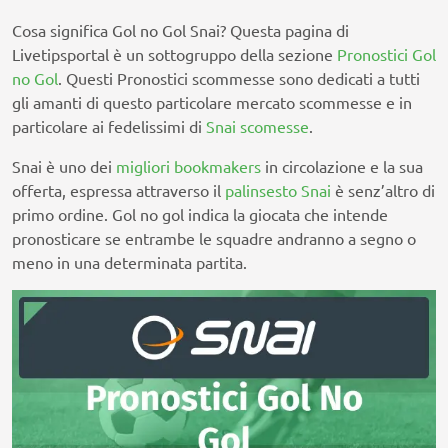
Cosa significa Gol no Gol Snai? Questa pagina di
Livetipsportal è un sottogruppo della sezione
Pronostici Gol
no Gol
. Questi Pronostici scommesse sono dedicati a tutti
gli amanti di questo particolare mercato scommesse e in
particolare ai fedelissimi di
Snai scomesse
.
Snai è uno dei
migliori bookmakers
in circolazione e la sua
offerta, espressa attraverso il
palinsesto Snai
è senz’altro di
primo ordine. Gol no gol indica la giocata che intende
pronosticare se entrambe le squadre andranno a segno o
meno in una determinata partita.