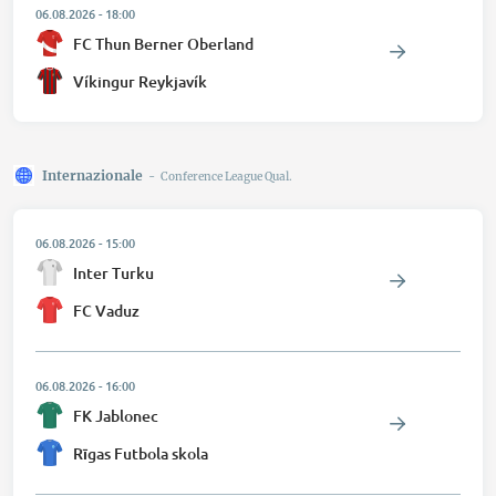
06.08.2026
-
18:00
FC Thun Berner Oberland
Víkingur Reykjavík
Internazionale
-
Conference League Qual.
06.08.2026
-
15:00
Inter Turku
FC Vaduz
06.08.2026
-
16:00
FK Jablonec
Rīgas Futbola skola