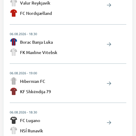
Valur Reykjavík
FC Nordsjælland
06.08.2026
-
18:30
Borac Banja Luka
FK Maxline Vitebsk
06.08.2026
-
19:00
Hibernian FC
KF Shkëndija 79
06.08.2026
-
18:30
FC Lugano
NSÍ Runavík