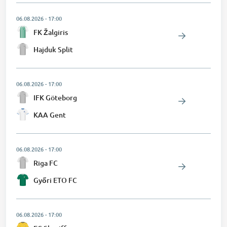
06.08.2026
-
17:00
FK Žalgiris
Hajduk Split
06.08.2026
-
17:00
IFK Göteborg
KAA Gent
06.08.2026
-
17:00
Riga FC
Győri ETO FC
06.08.2026
-
17:00