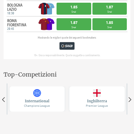
Top-Competizioni
International
Inghilterra
Champions League
Premier League