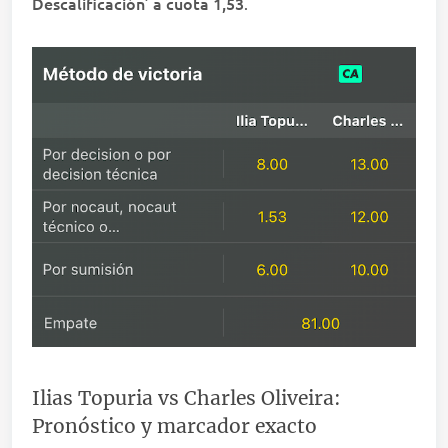
Descalificación’ a cuota 1,53
.
Ilias Topuria vs Charles Oliveira:
Pronóstico y marcador exacto