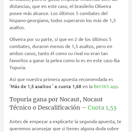
distancias, que en este caso, el brasileño Oliveira
posee más alcance. Los últimos 5 combates del
hispano-georgiano, todos superaron los más de 1,5
asaltos.
Oliveira por su parte, sí que en 2 de los últimos 5
combates, duraron menos de 1,5 asaltos, pero en
ambos casos, tanto él como su rival no eran tan
favoritos a ganar la pelea como lo es en este caso Ilia
Topuria.
Así que nuestra primera apuesta recomendada es
‘Más de 1,5 asaltos ‘ a cuota 1,68
en la
Bet365 app
.
Topuria gana por Nocaut, Nocaut
Técnico o Descalificación –
Cuota 1,53
Antes de empezar a explicarte la segunda apuesta, te
queremos aconsejar que si tienes alguna duda sobre