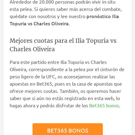
Alrededor de 20.000 personas podrán vivir in-situ
esta pelea. Si quieres saber más acerca del combate,
pronóstico Ilia
quédate con nosotros y lee nuestro
Topuria vs Charles Oliveira
.
Mejores cuotas para el Ilia Topuria vs
Charles Oliveira
Para este partido entre Ilia Topuria vs Charles
Oliveira, correspondiente a la pelea por el cinturón de
peso ligero de la UFC, os aconsejamos realizar las
apuestas en Bet365, pues es la casa de apuestas que
ofrece mejores cuotas. También, os queremos hacer
saber que si aún no estás registrado en esta web, lo
hagas ahora y podrás disfrutar de los
Bet365 bonos
.
BET365 BONOS