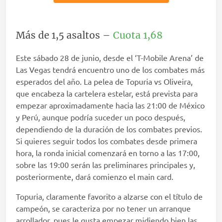
Más de 1,5 asaltos –
Cuota 1,68
Este sábado 28 de junio, desde el ‘T-Mobile Arena’ de
Las Vegas tendrá encuentro uno de los combates más
esperados del año. La pelea de Topuria vs Oliveira,
que encabeza la cartelera estelar, está prevista para
empezar aproximadamente hacia las 21:00 de México
y Perú, aunque podría suceder un poco después,
dependiendo de la duración de los combates previos.
Si quieres seguir todos los combates desde primera
hora, la ronda inicial comenzará en torno a las 17:00,
sobre las 19:00 serán las preliminares principales y,
posteriormente, dará comienzo el main card.
Topuria, claramente favorito a alzarse con el título de
campeón, se caracteriza por no tener un arranque
arrollador, pues le gusta empezar midiendo bien las