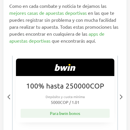
Como en cada combate y noticia te dejamos las
mejores casas de apuestas deportivas
en las que te
puedes registrar sin problema y con mucha facilidad
para realizar tu apuesta. Todas estas promociones las
puedes encontrar en cualquiera de las
apps de
apuestas deportivas
que encontrarás aquí.
100% hasta 250000COP
Depósito y cuota mínima
5000COP / 1.01
Para bwin bonos