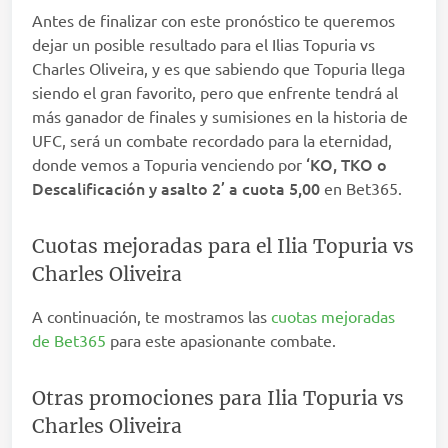
Antes de finalizar con este pronóstico te queremos
dejar un posible resultado para el Ilias Topuria vs
Charles Oliveira, y es que sabiendo que Topuria llega
siendo el gran favorito, pero que enfrente tendrá al
más ganador de finales y sumisiones en la historia de
UFC, será un combate recordado para la eternidad,
‘KO, TKO o
donde vemos a Topuria venciendo por
Descalificación y asalto 2’ a cuota 5,00
en Bet365.
Cuotas mejoradas para el Ilia Topuria vs
Charles Oliveira
A continuación, te mostramos las
cuotas mejoradas
de Bet365
para este apasionante combate.
Otras promociones para Ilia Topuria vs
Charles Oliveira