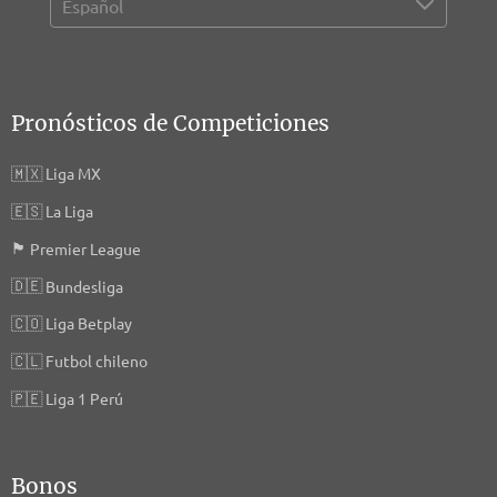
Pronósticos de Competiciones
🇲🇽
Liga MX
🇪🇸
La Liga
🏴󠁧󠁢󠁥󠁮󠁧󠁿
Premier League
🇩🇪
Bundesliga
🇨🇴
Liga Betplay
🇨🇱
Futbol chileno
🇵🇪
Liga 1 Perú
Bonos