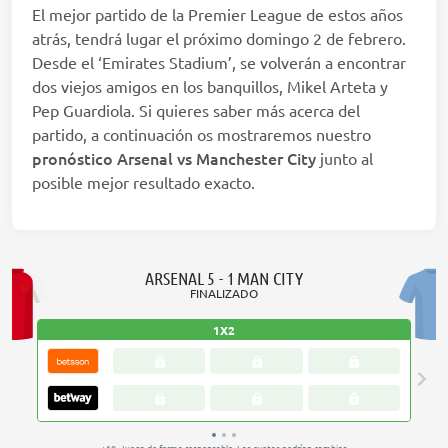
El mejor partido de la Premier League de estos años
atrás, tendrá lugar el próximo domingo 2 de febrero.
Desde el ‘Emirates Stadium’, se volverán a encontrar
dos viejos amigos en los banquillos, Mikel Arteta y
Pep Guardiola. Si quieres saber más acerca del
partido, a continuación os mostraremos nuestro
pronóstico Arsenal vs Manchester City
junto al
posible mejor resultado exacto.