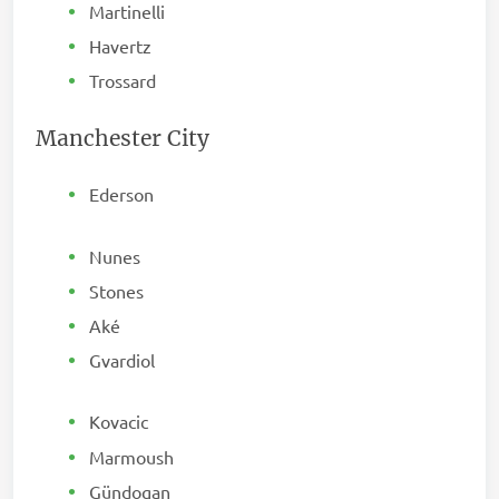
Martinelli
Havertz
Trossard
Manchester City
Ederson
Nunes
Stones
Aké
Gvardiol
Kovacic
Marmoush
Gündogan