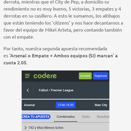
derrota, mientras que el City de Pep, a domicilio su
rendimiento no es muy bueno, 5 victorias, 3 empates y 4
derrotas en su casillero. A esto le sumamos, los altibajos
que están teniendo los ‘citizens’ y nos hace decantarnos a
favor del equipo de Mikel Arteta, pero contando también
con el empate.
Por tanto, nuestra segunda apuesta recomendada
‘Arsenal o Empate + Ambos equipos (SI) marcan’ a
es
cuota 2.05
.