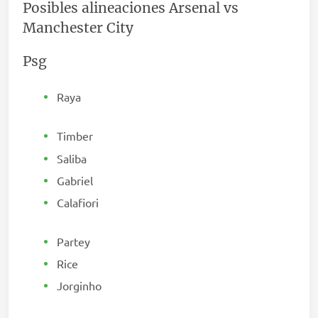
Posibles alineaciones Arsenal vs
Manchester City
Psg
Raya
Timber
Saliba
Gabriel
Calafiori
Partey
Rice
Jorginho