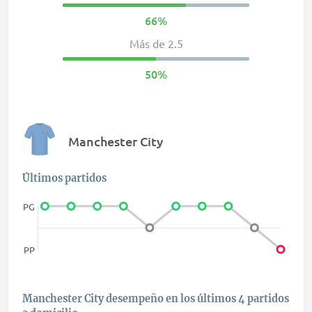
66%
Más de 2.5
50%
Manchester City
Últimos partidos
PG
PP
Manchester City desempeño en los últimos 4 partidos