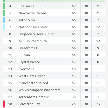
4
Chelsea FC
69
38
21
5
Newcastle United
66
38
21
6
Aston Villa
66
38
7
7
Nottingham Forest FC
65
38
12
8
Brighton & Hove Albion
61
38
7
9
AFC Bournemouth
56
38
12
10
Brentford FC
56
38
9
11
Fulham FC
54
38
0
12
Crystal Palace
53
38
0
13
Everton FC
48
38
-2
14
West Ham United
43
38
-16
15
Manchester United
42
38
-10
16
Wolverhampton Wanderers
42
38
-15
17
Tottenham Hotspur
38
38
-1
18
Leicester City FC
25
38
-47