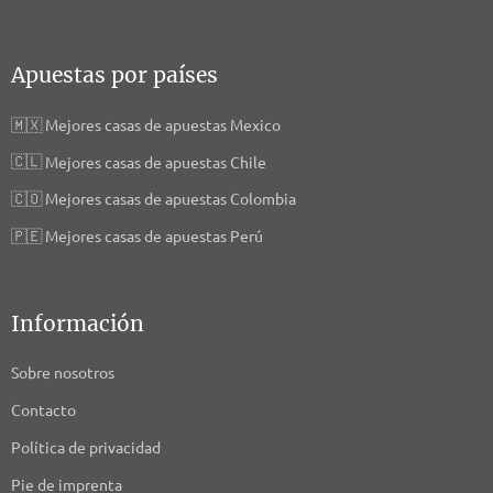
Apuestas por países
🇲🇽
Mejores casas de apuestas Mexico
🇨🇱
Mejores casas de apuestas Chile
🇨🇴
Mejores casas de apuestas Colombia
🇵🇪
Mejores casas de apuestas Perú
Información
Sobre nosotros
Contacto
Política de privacidad
Pie de imprenta