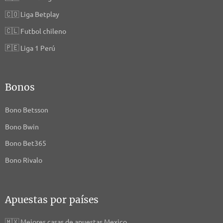
🇨🇴
Liga Betplay
🇨🇱
Futbol chileno
🇵🇪
Liga 1 Perú
Bonos
Bono Betsson
Bono Bwin
Bono Bet365
Bono Rivalo
Apuestas por países
🇲🇽
Mejores casas de apuestas Mexico