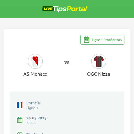
Saltar
al
contenido
Ligue 1 Pronósticos
vs
AS Monaco
OGC Nizza
Francia
Ligue 1
29.03.2025
20:05