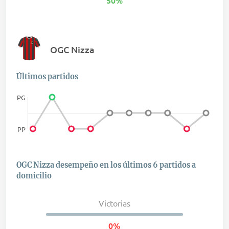
50%
OGC Nizza
Últimos partidos
PG
PP
OGC Nizza desempeño en los últimos 6 partidos a
domicilio
Victorias
0%