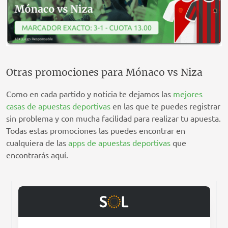
Otras promociones para Mónaco vs Niza
Como en cada partido y noticia te dejamos las
mejores
casas de apuestas deportivas
en las que te puedes registrar
sin problema y con mucha facilidad para realizar tu apuesta.
Todas estas promociones las puedes encontrar en
cualquiera de las
apps de apuestas deportivas
que
encontrarás aquí.