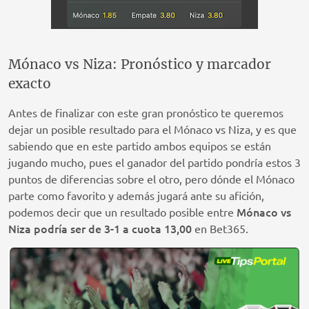
Mónaco vs Niza: Pronóstico y marcador
exacto
Antes de finalizar con este gran pronóstico te queremos
dejar un posible resultado para el Mónaco vs Niza, y es que
sabiendo que en este partido ambos equipos se están
jugando mucho, pues el ganador del partido pondría estos 3
puntos de diferencias sobre el otro, pero dónde el Mónaco
parte como favorito y además jugará ante su afición,
Mónaco vs
podemos decir que un resultado posible entre
Niza
podría ser de 3-1 a cuota 13,00
en Bet365.