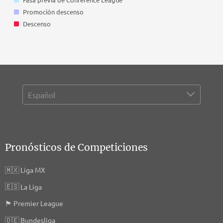
Promoción descenso
Descenso
Pronósticos de Competiciones
🇲🇽
Liga MX
🇪🇸
La Liga
🏴󠁧󠁢󠁥󠁮󠁧󠁿
Premier League
🇩🇪
Bundesliga