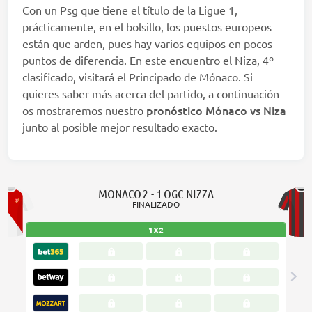
Con un Psg que tiene el título de la Ligue 1,
prácticamente, en el bolsillo, los puestos europeos
están que arden, pues hay varios equipos en pocos
puntos de diferencia. En este encuentro el Niza, 4º
clasificado, visitará el Principado de Mónaco. Si
quieres saber más acerca del partido, a continuación
pronóstico Mónaco vs Niza
os mostraremos nuestro
junto al posible mejor resultado exacto.