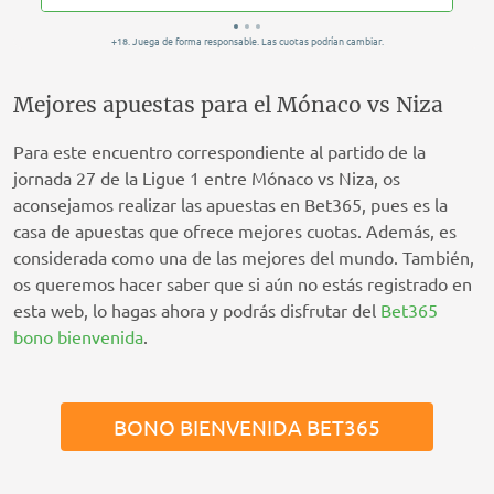
Mejores apuestas para el Mónaco vs Niza
Para este encuentro correspondiente al partido de la
jornada 27 de la Ligue 1 entre Mónaco vs Niza, os
aconsejamos realizar las apuestas en Bet365, pues es la
casa de apuestas que ofrece mejores cuotas. Además, es
considerada como una de las mejores del mundo. También,
os queremos hacer saber que si aún no estás registrado en
esta web, lo hagas ahora y podrás disfrutar del
Bet365
bono bienvenida
.
BONO BIENVENIDA BET365