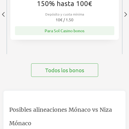
150% hasta 100€
Depósito y cuota mínima
10€ / 1.50
Para Sol Casino bonos
Todos los bonos
Posibles alineaciones Mónaco vs Niza
Mónaco