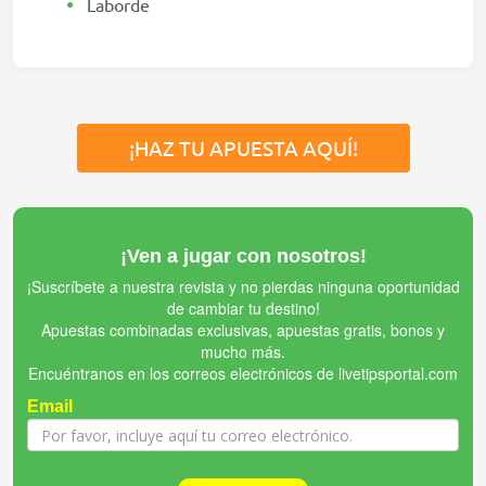
Laborde
¡HAZ TU APUESTA AQUÍ!