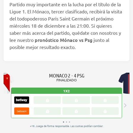
Partido muy importante en la lucha por el título de la
Ligue 1. El Mónaco, tercer clasificado, recibirá la visita
del todopoderoso Paris Saint Germain el próximo
miércoles 18 de diciembre a las 21:00. Si quieres
saber más acerca del partido, quédate con nosotros y
pronóstico Mónaco vs Psg
lee nuestro
junto al
posible mejor resultado exacto.