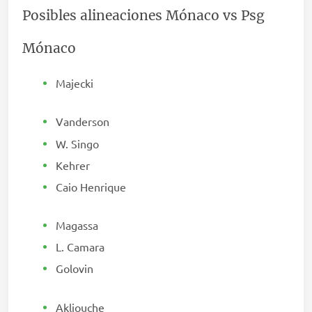
Posibles alineaciones Mónaco vs Psg
Mónaco
Majecki
Vanderson
W. Singo
Kehrer
Caio Henrique
Magassa
L. Camara
Golovin
Akliouche