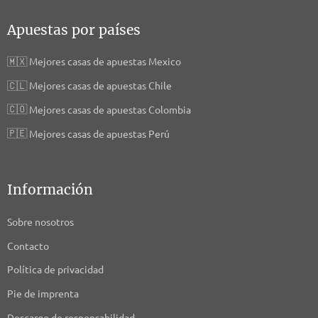
Apuestas por países
🇲🇽
Mejores casas de apuestas Mexico
🇨🇱
Mejores casas de apuestas Chile
🇨🇴
Mejores casas de apuestas Colombia
🇵🇪
Mejores casas de apuestas Perú
Información
Sobre nosotros
Contacto
Política de privacidad
Pie de imprenta
Descargo de responsabilidad