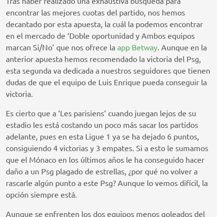
Tras haber realizado una exhaustiva búsqueda para
encontrar las mejores cuotas del partido, nos hemos
decantado por esta apuesta, la cuál la podemos encontrar
en el mercado de ‘Doble oportunidad y Ambos equipos
marcan Si/No’ que nos ofrece la
app Betway
. Aunque en la
anterior apuesta hemos recomendado la victoria del Psg,
esta segunda va dedicada a nuestros seguidores que tienen
dudas de que el equipo de Luis Enrique pueda conseguir la
victoria.
Es cierto que a ‘Les parisiens’ cuando juegan lejos de su
estadio les está costando un poco más sacar los partidos
adelante, pues en esta Ligue 1 ya se ha dejado 6 puntos,
consiguiendo 4 victorias y 3 empates. Si a esto le sumamos
que el Mónaco en los últimos años le ha conseguido hacer
daño a un Psg plagado de estrellas, ¿por qué no volver a
rascarle algún punto a este Psg? Aunque lo vemos difícil, la
opción siempre está.
Aunque se enfrenten los dos equipos menos goleados del