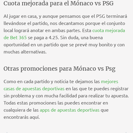
Cuota mejorada para el Mónaco vs PSG
Al jugar en casa, y aunque pensamos que el PSG terminará
llevándose el partido, nos decantamos porque el conjunto
local logrará anotar en ambas partes. Esta
cuota mejorada
de Bet 365
se paga a 4.25. Sin duda, una buena
oportunidad en un partido que se prevé muy bonito y con
muchas alternativas.
Otras promociones para Mónaco vs Psg
Como en cada partido y noticia te dejamos las
mejores
casas de apuestas deportivas
en las que te puedes registrar
sin problema y con mucha facilidad para realizar tu apuesta.
Todas estas promociones las puedes encontrar en
cualquiera de las
apps de apuestas deportivas
que
encontrarás aquí.