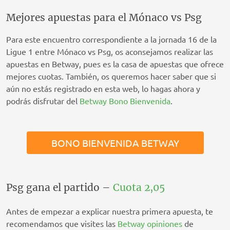
Mejores apuestas para el Mónaco vs Psg
Para este encuentro correspondiente a la jornada 16 de la
Ligue 1 entre Mónaco vs Psg, os aconsejamos realizar las
apuestas en Betway, pues es la casa de apuestas que ofrece
mejores cuotas. También, os queremos hacer saber que si
aún no estás registrado en esta web, lo hagas ahora y
podrás disfrutar del
Betway Bono Bienvenida
.
BONO BIENVENIDA BETWAY
Psg gana el partido –
Cuota 2,05
Antes de empezar a explicar nuestra primera apuesta, te
recomendamos que visites las
Betway opiniones
de