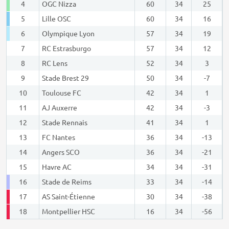
4
OGC Nizza
60
34
25
5
Lille OSC
60
34
16
6
Olympique Lyon
57
34
19
7
RC Estrasburgo
57
34
12
8
RC Lens
52
34
3
9
Stade Brest 29
50
34
-7
10
Toulouse FC
42
34
1
11
AJ Auxerre
42
34
-3
12
Stade Rennais
41
34
1
13
FC Nantes
36
34
-13
14
Angers SCO
36
34
-21
15
Havre AC
34
34
-31
16
Stade de Reims
33
34
-14
17
AS Saint-Étienne
30
34
-38
18
Montpellier HSC
16
34
-56