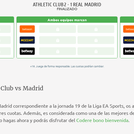
c Club vs Madrid
adrid correspondiente a la jornada 19 de la Liga EA Sports, os 
ores cuotas. Además, es considerada como una de las mejores 
lo hagas ahora y podrás disfrutar del
Codere bono bienvenida
.