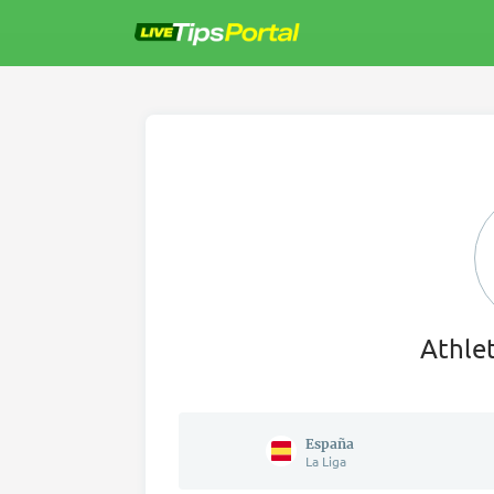
Saltar
al
contenido
Athlet
España
La Liga