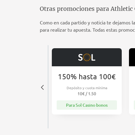
Otras promociones para Athletic
Como en cada partido y noticia te dejamos l
para realizar tu apuesta. Todas estas promoc
0% hasta
150% hasta 100€
1800S/
Depósito y cuota mínima
10€ / 1.50
to y cuota mínima
20S/ / 1.01
Para Sol Casino bonos
ra 1win bonos