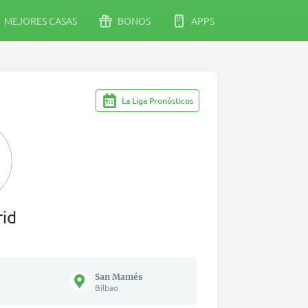
MEJORES CASAS
BONOS
APPS
La Liga Pronósticos
id
San Mamés
Bilbao