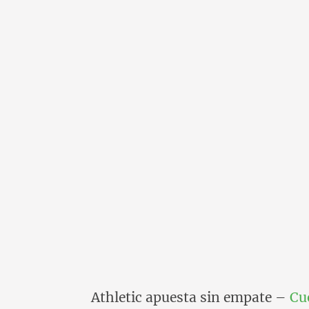
Athletic apuesta sin empate –
Cu