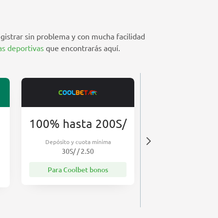
gistrar sin problema y con mucha facilidad
as deportivas
que encontrarás aquí.
100% hasta 200S/
100% hasta
Depósito y cuota mínima
Depósito y cuota
30S/ / 2.50
200$ / -20
Para Coolbet bonos
Para Betfair 