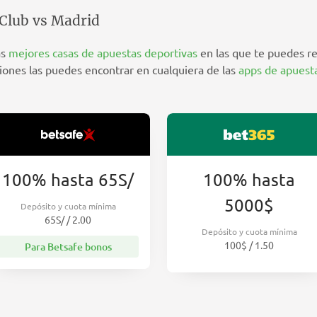
 Club vs Madrid
as
mejores casas de apuestas deportivas
en las que te puedes re
iones las puedes encontrar en cualquiera de las
apps de apuest
100% hasta 65S/
100% hasta
5000$
Depósito y cuota mínima
65S/ / 2.00
Depósito y cuota mínima
100$ / 1.50
Para Betsafe bonos