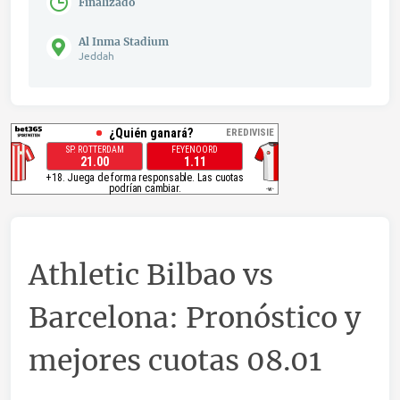
Finalizado
Al Inma Stadium
Jeddah
Athletic Bilbao vs
Barcelona: Pronóstico y
mejores cuotas 08.01