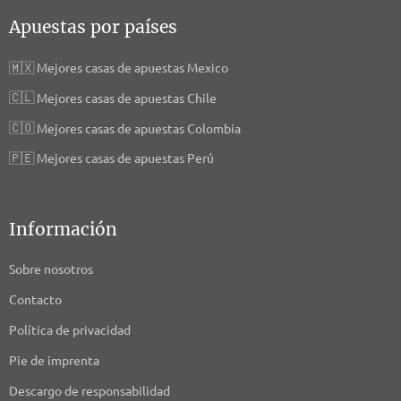
Apuestas por países
🇲🇽
Mejores casas de apuestas Mexico
🇨🇱
Mejores casas de apuestas Chile
🇨🇴
Mejores casas de apuestas Colombia
🇵🇪
Mejores casas de apuestas Perú
Información
Sobre nosotros
Contacto
Política de privacidad
Pie de imprenta
Descargo de responsabilidad