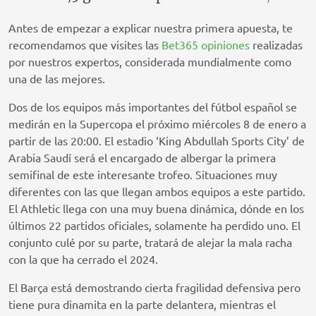
Antes de empezar a explicar nuestra primera apuesta, te
recomendamos que visites las
Bet365 opiniones
realizadas
por nuestros expertos, considerada mundialmente como
una de las mejores.
Dos de los equipos más importantes del fútbol español se
medirán en la Supercopa el próximo miércoles 8 de enero a
partir de las 20:00. El estadio ‘King Abdullah Sports City’ de
Arabia Saudí será el encargado de albergar la primera
semifinal de este interesante trofeo. Situaciones muy
diferentes con las que llegan ambos equipos a este partido.
El Athletic llega con una muy buena dinámica, dónde en los
últimos 22 partidos oficiales, solamente ha perdido uno. El
conjunto culé por su parte, tratará de alejar la mala racha
con la que ha cerrado el 2024.
El Barça está demostrando cierta fragilidad defensiva pero
tiene pura dinamita en la parte delantera, mientras el