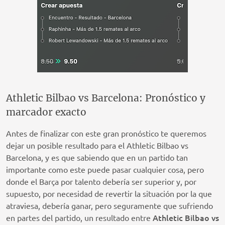
Athletic Bilbao vs Barcelona: Pronóstico y
marcador exacto
Antes de finalizar con este gran pronóstico te queremos
dejar un posible resultado para el Athletic Bilbao vs
Barcelona, y es que sabiendo que en un partido tan
importante como este puede pasar cualquier cosa, pero
donde el Barça por talento debería ser superior y, por
supuesto, por necesidad de revertir la situación por la que
atraviesa, debería ganar, pero seguramente que sufriendo
Athletic Bilbao vs
en partes del partido, un resultado entre