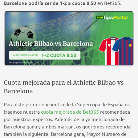
Barcelona
podría ser de 1-2 a cuota 8,50
en Bet365.
Cuota mejorada para el Athletic Bilbao vs
Barcelona
Para este primer encuentro de la Supercopa de España os
traemos nuestra
cuota mejorada de Bet365
recomendada
por nuestros expertos. Además de la ya mencionada de
Barcelona gana y ambos marcan, os queremos recomendar
también la siguiente: Barcelona gana, Mayor Número de