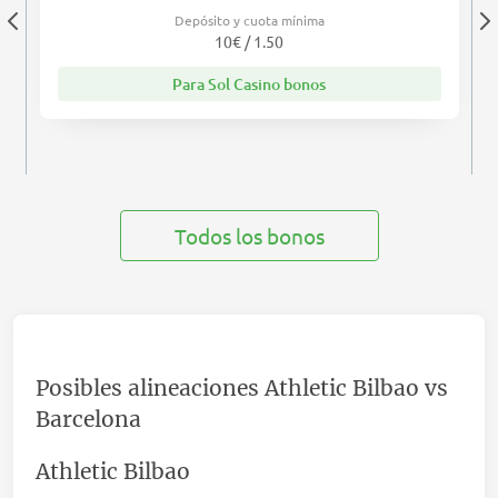
Depósito y cuota mínima
10€ / 1.50
Para Sol Casino bonos
Todos los bonos
Posibles alineaciones Athletic Bilbao vs
Barcelona
Athletic Bilbao