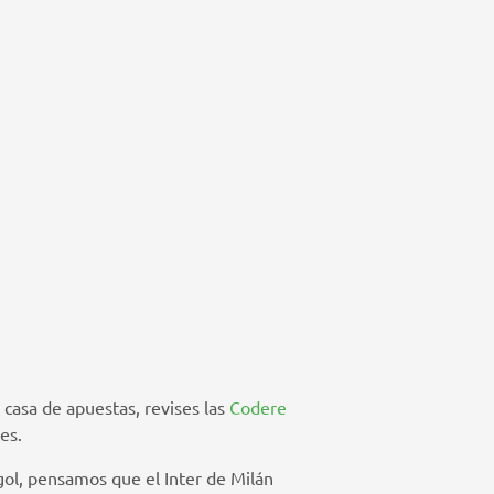
casa de apuestas, revises las
Codere
es.
ol, pensamos que el Inter de Milán