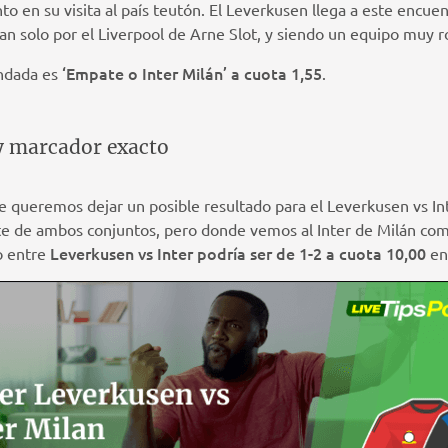
o en su visita al país teutón. El Leverkusen llega a este encuen
tan solo por el Liverpool de Arne Slot, y siendo un equipo muy ro
‘Empate o Inter Milán’ a cuota 1,55
endada es
.
 y marcador exacto
te queremos dejar un posible resultado para el Leverkusen vs In
rte de ambos conjuntos, pero donde vemos al Inter de Milán c
Leverkusen vs Inter podría ser de 1-2
a cuota 10,00
o entre
en