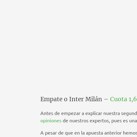
Empate o Inter Milán –
Cuota 1,
Antes de empezar a explicar nuestra segunda
opiniones
de nuestros expertos, pues es una
A pesar de que en la apuesta anterior hemo