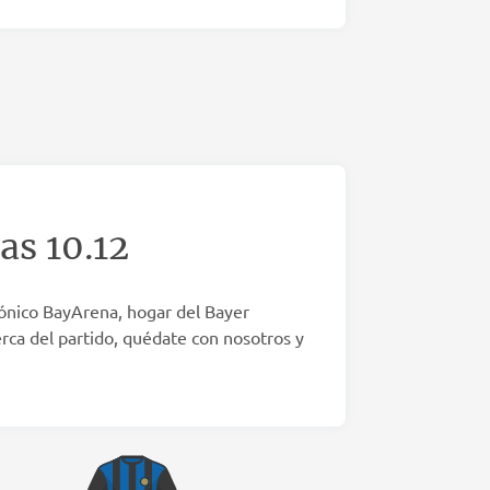
as 10.12
ónico BayArena, hogar del Bayer
cerca del partido, quédate con nosotros y