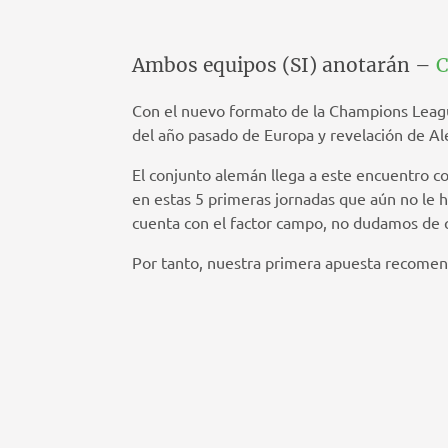
Ambos equipos (SI) anotarán –
C
Con el nuevo formato de la Champions Leagu
del año pasado de Europa y revelación de Ale
El conjunto alemán llega a este encuentro co
en estas 5 primeras jornadas que aún no le 
cuenta con el factor campo, no dudamos de 
Por tanto, nuestra primera apuesta recome