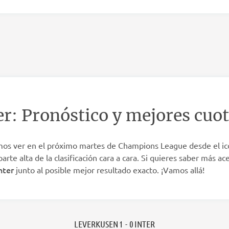
r: Pronóstico y mejores cuot
os ver en el próximo martes de Champions League desde el ic
rte alta de la clasificación cara a cara. Si quieres saber más a
nter
junto al posible mejor resultado exacto. ¡Vamos allá!