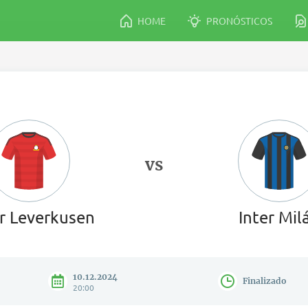
HOME
PRONÓSTICOS
vs
r Leverkusen
Inter Mil
10.12.2024
Finalizado
20:00