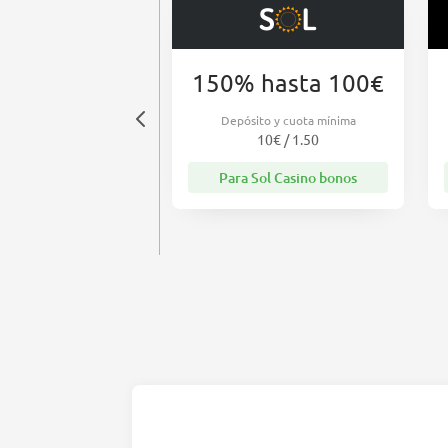
0% hasta
150% hasta 100€
1800S/
Depósito y cuota mínima
10€ / 1.50
to y cuota mínima
20S/ / 1.01
Para Sol Casino bonos
ra 1win bonos