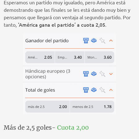
Esperamos un partido muy igualado, pero América está
demostrando que las finales se les está dando muy bien y
pensamos que llegará con ventaja al segundo partido. Por
‘América gana el partido’ a cuota 2,05
tanto,
.
Más de 2,5 goles-
Cuota 2,00