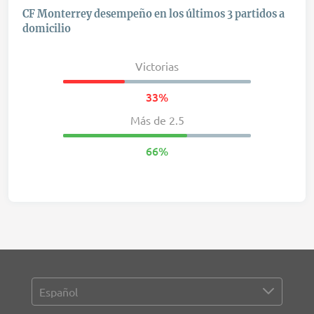
CF Monterrey desempeño en los últimos 3 partidos a
domicilio
Victorias
33%
Más de 2.5
66%