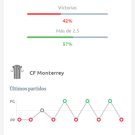
Victorias
42%
Más de 2.5
57%
CF Monterrey
Últimos partidos
PG
PP