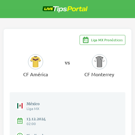
Saltar
al
contenido
Liga MX Pronósticos
vs
CF América
CF Monterrey
México
Liga MX
13.12.2024
02:00