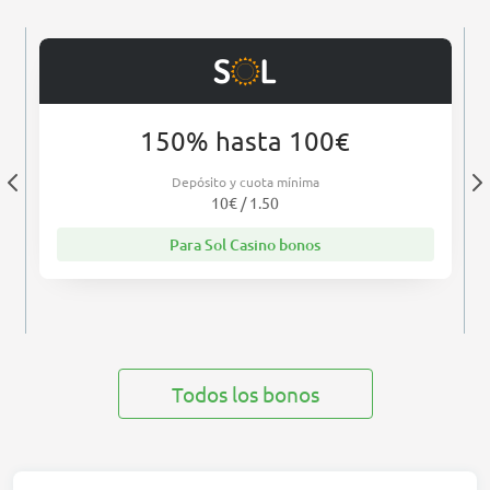
150% hasta 100€
Depósito y cuota mínima
10€ / 1.50
Para Sol Casino bonos
Todos los bonos