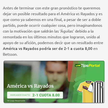
Antes de terminar con este gran pronóstico te queremos
dejar un posible resultado para el América vs Rayados y es
que como ya sabemos en una final, a pesar de ser a doble
partido, puede ocurrir cualquier cosa, pero imaginandonos
con la motivación que saldrán las ‘Águilas’ debido a la
remontada en los últimos minutos que lograron, unido al
apoyo de su afición, podemos decir que un resultado entre
América vs Rayados
podría ser de 2-1
a cuota 8,00
en
Betsson.