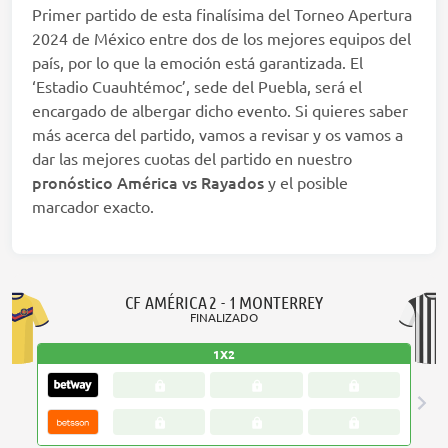
Primer partido de esta finalísima del Torneo Apertura
2024 de México entre dos de los mejores equipos del
país, por lo que la emoción está garantizada. El
‘Estadio Cuauhtémoc’, sede del Puebla, será el
encargado de albergar dicho evento. Si quieres saber
más acerca del partido, vamos a revisar y os vamos a
dar las mejores cuotas del partido en nuestro
pronóstico América vs Rayados
y el posible
marcador exacto.