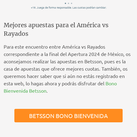
Mejores apuestas para el América vs
Rayados
Para este encuentro entre América vs Rayados
correspondiente a la final del Apertura 2024 de México, os
aconsejamos realizar las apuestas en Betsson, pues es la
casa de apuestas que ofrece mejores cuotas. También, os
queremos hacer saber que si aún no estás registrado en
esta web, lo hagas ahora y podrás disfrutar del
Bono
Bienvenida Betsson
.
BETSSON BONO BIENVENIDA