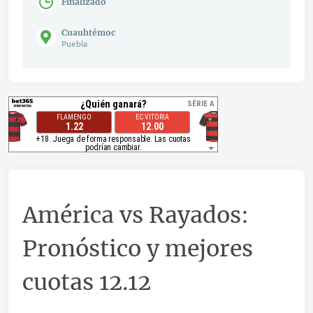
Finalizado
Cuauhtémoc
Puebla
América vs Rayados:
Pronóstico y mejores
cuotas 12.12