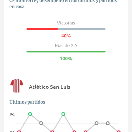
CF Monterrey desempeño en los últimos 5 partidos
en casa
Victorias
40%
Más de 2.5
100%
Atlético San Luis
Últimos partidos
PG