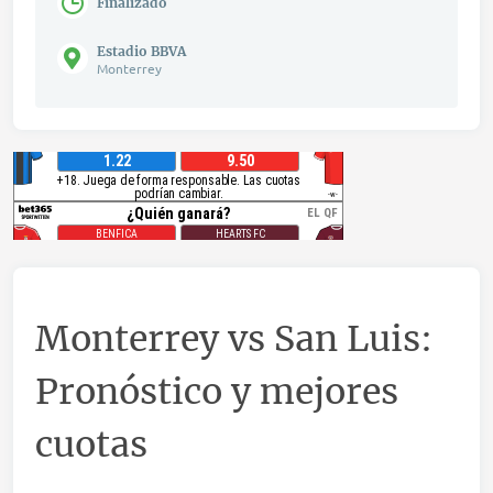
Finalizado
Estadio BBVA
Monterrey
Monterrey vs San Luis:
Pronóstico y mejores
cuotas