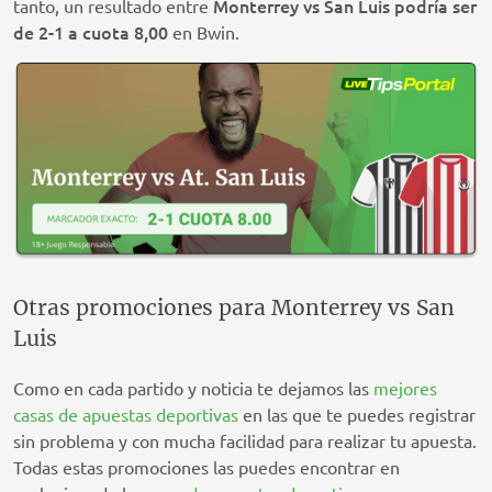
Monterrey vs San Luis
podría ser
tanto, un resultado entre
de 2-1
a cuota 8,00
en Bwin.
Otras promociones para Monterrey vs San
Luis
Como en cada partido y noticia te dejamos las
mejores
casas de apuestas deportivas
en las que te puedes registrar
sin problema y con mucha facilidad para realizar tu apuesta.
Todas estas promociones las puedes encontrar en