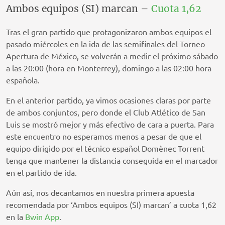
Ambos equipos (SI) marcan –
Cuota 1,62
Tras el gran partido que protagonizaron ambos equipos el
pasado miércoles en la ida de las semifinales del Torneo
Apertura de México, se volverán a medir el próximo sábado
a las 20:00 (hora en Monterrey), domingo a las 02:00 hora
española.
En el anterior partido, ya vimos ocasiones claras por parte
de ambos conjuntos, pero donde el Club Atlético de San
Luis se mostró mejor y más efectivo de cara a puerta. Para
este encuentro no esperamos menos a pesar de que el
equipo dirigido por el técnico español Domènec Torrent
tenga que mantener la distancia conseguida en el marcador
en el partido de ida.
Aún así, nos decantamos en nuestra primera apuesta
recomendada por ‘Ambos equipos (SI) marcan’ a cuota 1,62
en la
Bwin App
.