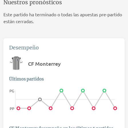
Nuestros pronósticos
Este partido ha terminado o todas las apuestas pre-partido
están cerradas.
Desempeño
CF Monterrey
Últimos partidos
PG
PP