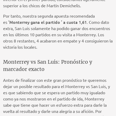
superior a los chicos de Martín Demichelis.
Por tanto, nuestra segunda apuesta recomendada
‘Monterrey gana el partido ’ a cuota 1,61
es
. Como dato
extra, San Luis solamente ha podido ganar dos encuentros
en los últimos 10 partidos en su visita a Monterrey. Los
otros 8 restantes, 4 acabaron en empate y 4 consiguieron la
victoria los locales.
Monterrey vs San Luis: Pronóstico y
marcador exacto
Antes de finalizar con este gran pronóstico te queremos
dejar un posible resultado para el Monterrey vs San Luis, y
es que sabiendo que se espera un partido muy igualado
como ya nos mostraron en el partido de ida, Monterrey
sabe que tiene que hacer un esfuerzo extra para darle la
vuelta al resultado y darle una alegría a su afición. Por