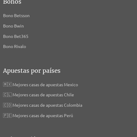
Bonos
Bono Betsson
Bono Bwin
Bono Bet365
Bono Rivalo
Apuestas por países
🇲🇽
Mejores casas de apuestas Mexico
🇨🇱
Mejores casas de apuestas Chile
🇨🇴
Mejores casas de apuestas Colombia
🇵🇪
Mejores casas de apuestas Perú