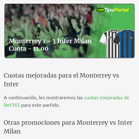
Cuotas mejoradas para el Monterrey vs
Inter
A continuación, les mostraremos las
cuotas mejoradas de
Bet365
para este partido.
Otras promociones para Monterrey vs Inter
Milan