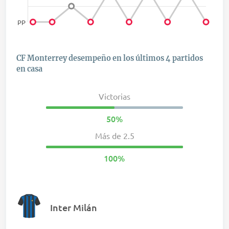
PP
CF Monterrey desempeño en los últimos 4 partidos
en casa
Victorias
50%
Más de 2.5
100%
Inter Milán