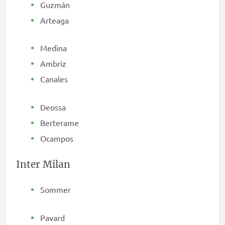
Guzmán
Arteaga
Medina
Ambriz
Canales
Deossa
Berterame
Ocampos
Inter Milan
Sommer
Pavard