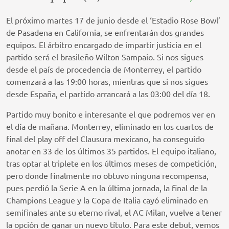
El próximo martes 17 de junio desde el ‘Estadio Rose Bowl’
de Pasadena en California, se enfrentarán dos grandes
equipos. El árbitro encargado de impartir justicia en el
partido será el brasileño Wilton Sampaio. Si nos sigues
desde el país de procedencia de Monterrey, el partido
comenzará a las 19:00 horas, mientras que si nos sigues
desde España, el partido arrancará a las 03:00 del día 18.
Partido muy bonito e interesante el que podremos ver en
el día de mañana. Monterrey, eliminado en los cuartos de
final del play off del Clausura mexicano, ha conseguido
anotar en 33 de los últimos 35 partidos. El equipo italiano,
tras optar al triplete en los últimos meses de competición,
pero donde finalmente no obtuvo ninguna recompensa,
pues perdió la Serie A en la última jornada, la final de la
Champions League y la Copa de Italia cayó eliminado en
semifinales ante su eterno rival, el AC Milan, vuelve a tener
la opción de ganar un nuevo título. Para este debut, vemos