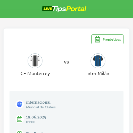
Saltar
al
contenido
Pronósticos
vs
CF Monterrey
Inter Milán
internacional
Mundial de Clubes
18.06.2025
01:00