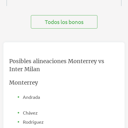
Todos los bonos
Posibles alineaciones Monterrey vs
Inter Milan
Monterrey
Andrada
Chávez
Rodríguez