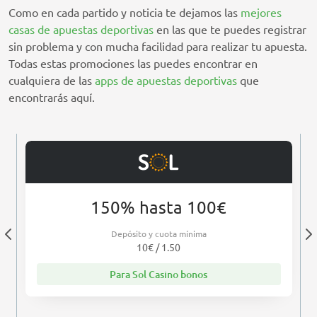
Como en cada partido y noticia te dejamos las
mejores
casas de apuestas deportivas
en las que te puedes registrar
sin problema y con mucha facilidad para realizar tu apuesta.
Todas estas promociones las puedes encontrar en
cualquiera de las
apps de apuestas deportivas
que
encontrarás aquí.
150% hasta 100€
Depósito y cuota mínima
10€ / 1.50
Para Sol Casino bonos