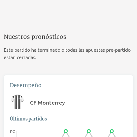
Nuestros pronósticos
Este partido ha terminado o todas las apuestas pre-partido
están cerradas.
Desempeño
CF Monterrey
Últimos partidos
PG