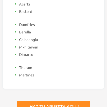
Acerbi
Bastoni
Dumfries
Barella
Calhanoglu
Mkhitaryan
Dimarco
Thuram
Martínez
¡HAZ TU APUESTA AQUÍ!