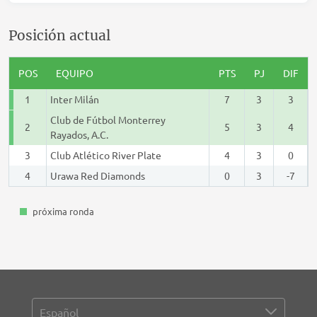
Posición actual
POS
EQUIPO
PTS
PJ
DIF
1
Inter Milán
7
3
3
Club de Fútbol Monterrey
2
5
3
4
Rayados, A.C.
3
Club Atlético River Plate
4
3
0
4
Urawa Red Diamonds
0
3
-7
próxima ronda