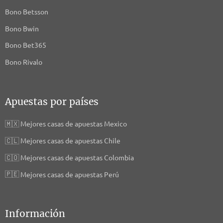
Bono Betsson
Bono Bwin
Bono Bet365
Bono Rivalo
Apuestas por países
🇲🇽
Mejores casas de apuestas Mexico
🇨🇱
Mejores casas de apuestas Chile
🇨🇴
Mejores casas de apuestas Colombia
🇵🇪
Mejores casas de apuestas Perú
Información