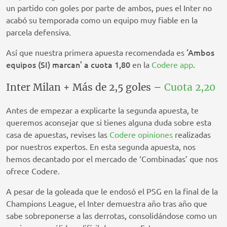
un partido con goles por parte de ambos, pues el Inter no
acabó su temporada como un equipo muy fiable en la
parcela defensiva.
‘Ambos
Así que nuestra primera apuesta recomendada es
equipos (SI) marcan’ a cuota 1,80
en la
Codere app
.
Inter Milan + Más de 2,5 goles –
Cuota 2,20
Antes de empezar a explicarte la segunda apuesta, te
queremos aconsejar que si tienes alguna duda sobre esta
casa de apuestas, revises las
Codere opiniones
realizadas
por nuestros expertos. En esta segunda apuesta, nos
hemos decantado por el mercado de ‘Combinadas’ que nos
ofrece Codere.
A pesar de la goleada que le endosó el PSG en la final de la
Champions League, el Inter demuestra año tras año que
sabe sobreponerse a las derrotas, consolidándose como un