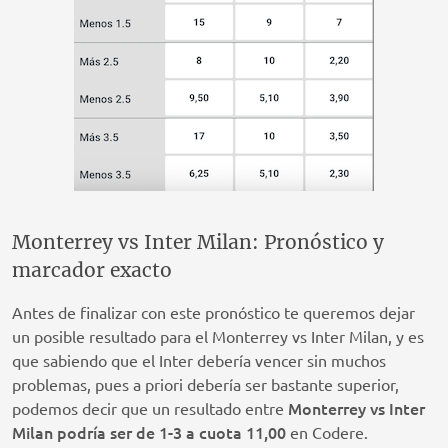
Monterrey vs Inter Milan: Pronóstico y
marcador exacto
Antes de finalizar con este pronóstico te queremos dejar
un posible resultado para el Monterrey vs Inter Milan, y es
que sabiendo que el Inter debería vencer sin muchos
problemas, pues a priori debería ser bastante superior,
Monterrey vs Inter
podemos decir que un resultado entre
Milan
podría ser de 1-3
a cuota 11,00
en Codere.