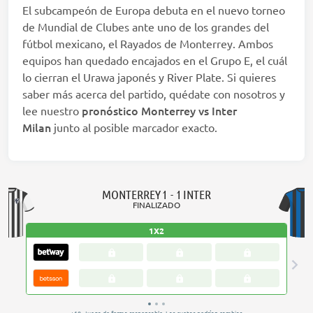
El subcampeón de Europa debuta en el nuevo torneo
de Mundial de Clubes ante uno de los grandes del
fútbol mexicano, el Rayados de Monterrey. Ambos
equipos han quedado encajados en el Grupo E, el cuál
lo cierran el Urawa japonés y River Plate. Si quieres
saber más acerca del partido, quédate con nosotros y
pronóstico Monterrey vs Inter
lee nuestro
Milan
junto al posible marcador exacto.