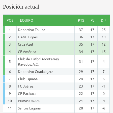
Posición actual
POS
EQUIPO
PTS
PJ
DIF
1
Deportivo Toluca
37
17
25
2
UANL Tigres
36
17
19
3
Cruz Azul
35
17
12
4
CF América
34
17
15
Club de Fútbol Monterrey
5
31
17
4
Rayados, A.C.
6
Deportivo Guadalajara
29
17
7
7
Club Tijuana
24
17
6
8
FC Juárez
23
17
-1
9
CF Pachuca
22
17
0
10
Pumas UNAM
21
17
-1
11
Santos Laguna
20
17
-6