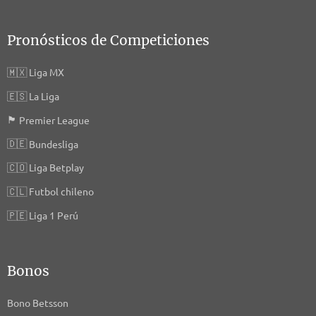
Pronósticos de Competiciones
🇲🇽
Liga MX
🇪🇸
La Liga
🏴󠁧󠁢󠁥󠁮󠁧󠁿
Premier League
🇩🇪
Bundesliga
🇨🇴
Liga Betplay
🇨🇱
Futbol chileno
🇵🇪
Liga 1 Perú
Bonos
Bono Betsson