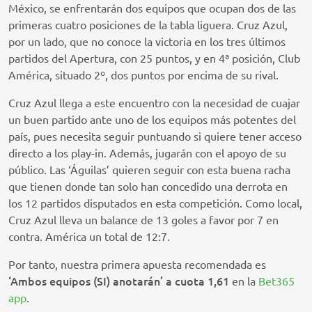
México, se enfrentarán dos equipos que ocupan dos de las
primeras cuatro posiciones de la tabla liguera. Cruz Azul,
por un lado, que no conoce la victoria en los tres últimos
partidos del Apertura, con 25 puntos, y en 4ª posición, Club
América, situado 2º, dos puntos por encima de su rival.
Cruz Azul llega a este encuentro con la necesidad de cuajar
un buen partido ante uno de los equipos más potentes del
país, pues necesita seguir puntuando si quiere tener acceso
directo a los play-in. Además, jugarán con el apoyo de su
público. Las ‘Águilas’ quieren seguir con esta buena racha
que tienen donde tan solo han concedido una derrota en
los 12 partidos disputados en esta competición. Como local,
Cruz Azul lleva un balance de 13 goles a favor por 7 en
contra. América un total de 12:7.
Por tanto, nuestra primera apuesta recomendada es
‘Ambos equipos (SI) anotarán’ a cuota 1,61
en la
Bet365
app
.