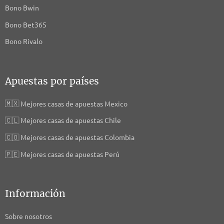
Bono Bwin
Bono Bet365
Bono Rivalo
Apuestas por países
🇲🇽
Mejores casas de apuestas Mexico
🇨🇱
Mejores casas de apuestas Chile
🇨🇴
Mejores casas de apuestas Colombia
🇵🇪
Mejores casas de apuestas Perú
Información
Sobre nosotros