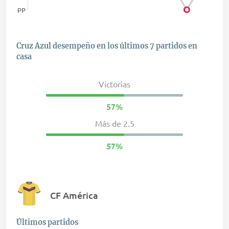
PP
Cruz Azul desempeño en los últimos 7 partidos en
casa
Victorias
57%
Más de 2.5
57%
CF América
Últimos partidos