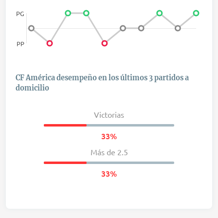
PG
PP
CF América desempeño en los últimos 3 partidos a
domicilio
Victorias
33%
Más de 2.5
33%