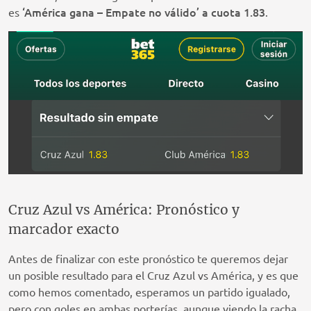
‘América gana – Empate no válido’ a cuota 1.83
es
.
Cruz Azul vs América: Pronóstico y
marcador exacto
Antes de finalizar con este pronóstico te queremos dejar
un posible resultado para el Cruz Azul vs América, y es que
como hemos comentado, esperamos un partido igualado,
pero con goles en ambas porterías, aunque viendo la racha