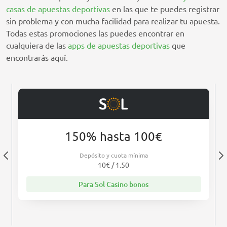
casas de apuestas deportivas
en las que te puedes registrar
sin problema y con mucha facilidad para realizar tu apuesta.
Todas estas promociones las puedes encontrar en
cualquiera de las
apps de apuestas deportivas
que
encontrarás aquí.
150% hasta 100€
Depósito y cuota mínima
10€ / 1.50
Para Sol Casino bonos