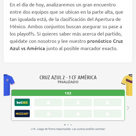
En el día de hoy, analizaremos un gran encuentro
entre dos equipos que se ubican en la parte alta, que
tan igualada está, de la clasificación del Apertura de
México. Ambos conjuntos buscan asegurar su pase a
los playoffs. Si quieres saber más acerca del partido,
pronóstico Cruz
quédate con nosotros y lee nuestro
Azul vs América
junto al posible marcador exacto.