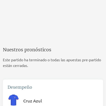
Nuestros pronósticos
Este partido ha terminado o todas las apuestas pre-partido
están cerradas.
Desempeño
Cruz Azul