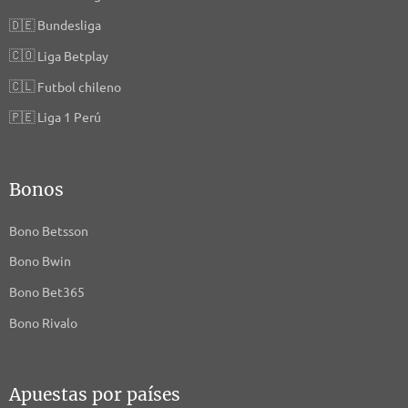
🇩🇪
Bundesliga
🇨🇴
Liga Betplay
🇨🇱
Futbol chileno
🇵🇪
Liga 1 Perú
Bonos
Bono Betsson
Bono Bwin
Bono Bet365
Bono Rivalo
Apuestas por países