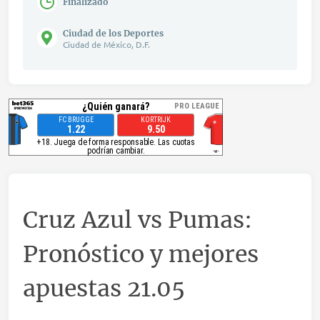
Finalizado
Ciudad de los Deportes
Ciudad de México, D.F.
Cruz Azul vs Pumas:
Pronóstico y mejores
apuestas 21.05