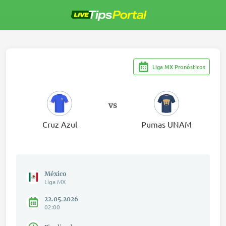
Saltar
al
contenido
Liga MX Pronósticos
vs
Cruz Azul
Pumas UNAM
México
Liga MX
22.05.2026
02:00