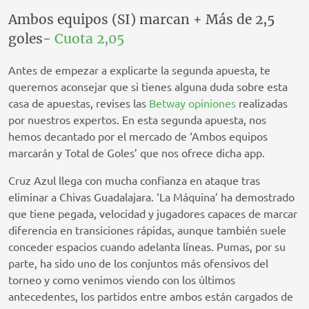
Ambos equipos (SI) marcan + Más de 2,5
goles-
Cuota 2,05
Antes de empezar a explicarte la segunda apuesta, te
queremos aconsejar que si tienes alguna duda sobre esta
casa de apuestas, revises las
Betway opiniones
realizadas
por nuestros expertos. En esta segunda apuesta, nos
hemos decantado por el mercado de ‘Ambos equipos
marcarán y Total de Goles’ que nos ofrece dicha app.
Cruz Azul llega con mucha confianza en ataque tras
eliminar a Chivas Guadalajara. ‘La Máquina’ ha demostrado
que tiene pegada, velocidad y jugadores capaces de marcar
diferencia en transiciones rápidas, aunque también suele
conceder espacios cuando adelanta líneas. Pumas, por su
parte, ha sido uno de los conjuntos más ofensivos del
torneo y como venimos viendo con los últimos
antecedentes, los partidos entre ambos están cargados de