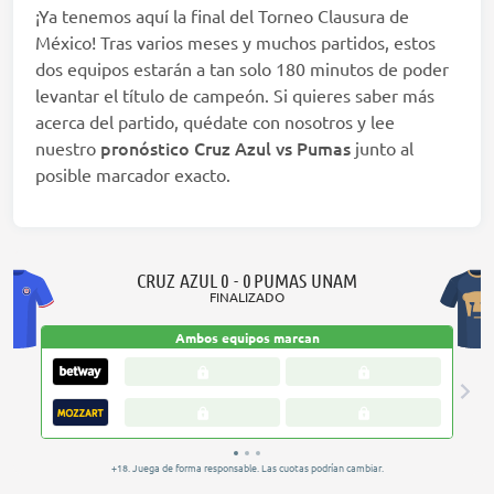
¡Ya tenemos aquí la final del Torneo Clausura de
México! Tras varios meses y muchos partidos, estos
dos equipos estarán a tan solo 180 minutos de poder
levantar el título de campeón. Si quieres saber más
acerca del partido, quédate con nosotros y lee
pronóstico Cruz Azul vs Pumas
nuestro
junto al
posible marcador exacto.