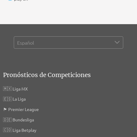
Pronósticos de Competiciones
🇲🇽
Liga MX
🇪🇸
La Liga
🏴󠁧󠁢󠁥󠁮󠁧󠁿
Premier League
🇩🇪
Bundesliga
🇨🇴
Liga Betplay