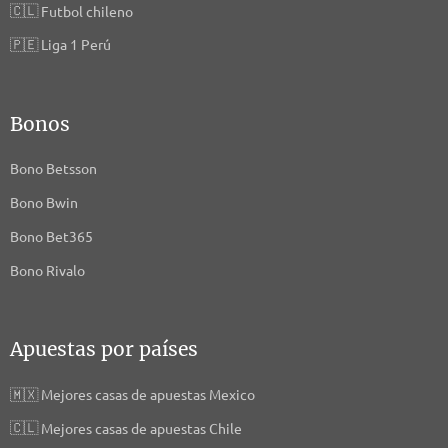
🇨🇱
Futbol chileno
🇵🇪
Liga 1 Perú
Bonos
Bono Betsson
Bono Bwin
Bono Bet365
Bono Rivalo
Apuestas por países
🇲🇽
Mejores casas de apuestas Mexico
🇨🇱
Mejores casas de apuestas Chile