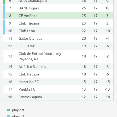
6
Atlas Guadalajara
26
17
-2
7
UANL Tigres
25
17
10
8
CF América
25
17
3
9
Club Tijuana
23
17
2
10
Club León
22
17
-10
11
Gallos Blancos
20
17
-4
12
FC Juárez
19
17
-6
Club de Fútbol Monterrey
13
18
17
-2
Rayados, A.C.
14
Atlético San Luis
18
17
-3
15
Club Necaxa
18
17
-6
16
Mazatlán FC
15
17
-15
17
Puebla FC
13
17
-13
18
Santos Laguna
12
17
-18
play-off
play-off