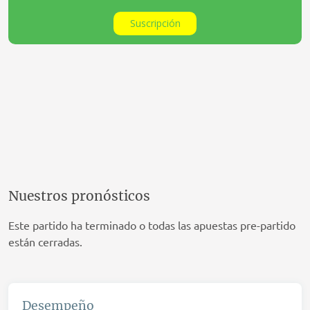
Nuestros pronósticos
Este partido ha terminado o todas las apuestas pre-partido
están cerradas.
Desempeño