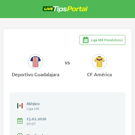
Saltar
al
contenido
Liga MX Pronósticos
vs
Deportivo Guadalajara
CF América
México
Liga MX
15.02.2026
03:07