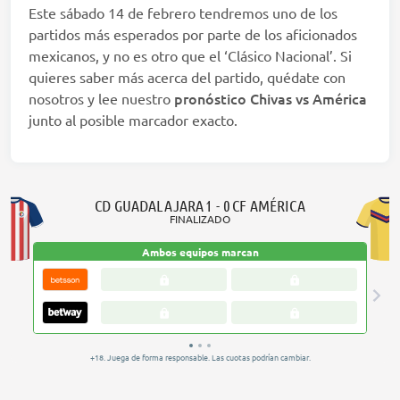
Este sábado 14 de febrero tendremos uno de los
partidos más esperados por parte de los aficionados
mexicanos, y no es otro que el ‘Clásico Nacional’. Si
quieres saber más acerca del partido, quédate con
pronóstico Chivas vs América
nosotros y lee nuestro
junto al posible marcador exacto.