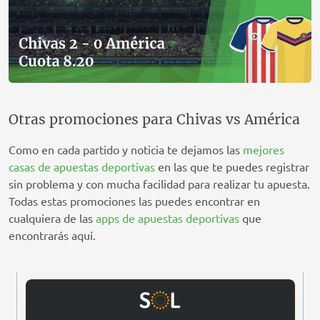
Otras promociones para Chivas vs América
Como en cada partido y noticia te dejamos las
mejores
casas de apuestas deportivas
en las que te puedes registrar
sin problema y con mucha facilidad para realizar tu apuesta.
Todas estas promociones las puedes encontrar en
cualquiera de las
apps de apuestas deportivas
que
encontrarás aquí.