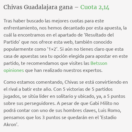
Chivas Guadalajara gana –
Cuota 2,14
Tras haber buscado las mejores cuotas para este
enfrentamiento, nos hemos decantado por esta apuesta, la
cuál la encontramos en el apartado de ‘Resultado del
Partido’ que nos ofrece esta web, también conocido
popularmente como ‘1×2’. Si aún no tienes claro que esta
casa de apuestas sea tu opción elegida para apostar en este
partido, te recomendamos que visites las
Betsson
opiniones
que han realizado nuestros expertos.
Como estamos comentando, Chivas se está convirtiendo en
el rival a batir este año. Con 5 victorias de 5 partidos
jugados, se sitúa líder en solitario y ubicado, ya, a 5 puntos
sobre sus perseguidores. A pesar de que Gabi Milito no
podrá contar con uno de sus hombres claves, Luis Romo,
pensamos que los 3 puntos se quedarán en el ‘Estadio
Akron’.