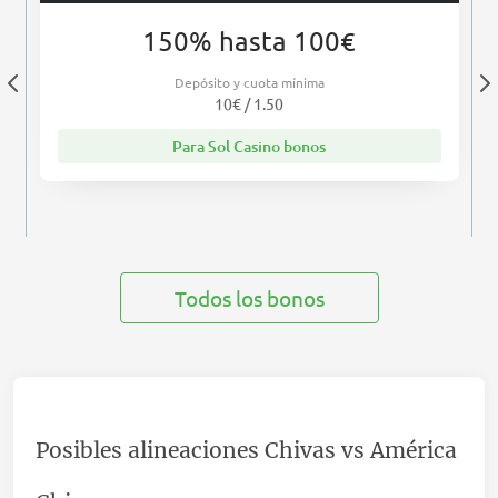
150% hasta 100€
Depósito y cuota mínima
10€ / 1.50
Para Sol Casino bonos
Todos los bonos
Posibles alineaciones Chivas vs América