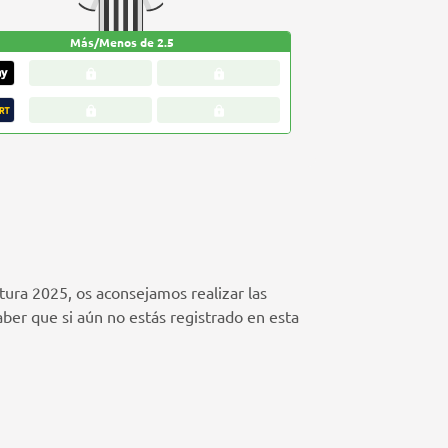
tura 2025, os aconsejamos realizar las
ber que si aún no estás registrado en esta