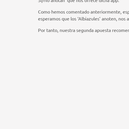
Si/No anotan’ que nos ofrece dicha app.
Como hemos comentado anteriormente, esper
esperamos que los ‘Albiazules’ anoten, nos
Por tanto, nuestra segunda apuesta recom