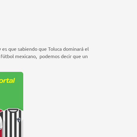
 y es que sabiendo que Toluca dominará el
el fútbol mexicano, podemos decir que un