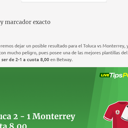
 y marcador exacto
eremos dejar un posible resultado para el Toluca vs Monterrey,
con mucho peligro, pues posee una de las mejores plantillas d
ser de 2-1 a cuota 8,00
en Betway.