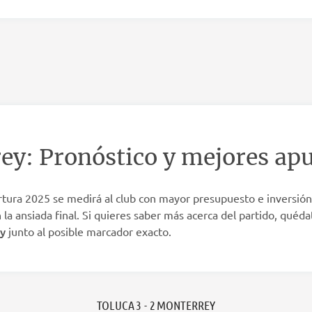
ey: Pronóstico y mejores apu
rtura 2025 se medirá al club con mayor presupuesto e inversión 
 la ansiada final. Si quieres saber más acerca del partido, quéd
ey
junto al posible marcador exacto.