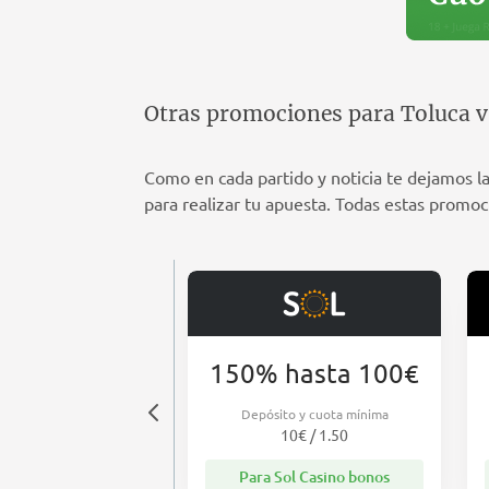
Otras promociones para Toluca 
Como en cada partido y noticia te dejamos l
para realizar tu apuesta. Todas estas promoc
0% hasta
150% hasta 100€
1800S/
Depósito y cuota mínima
10€ / 1.50
to y cuota mínima
20S/ / 1.01
Para Sol Casino bonos