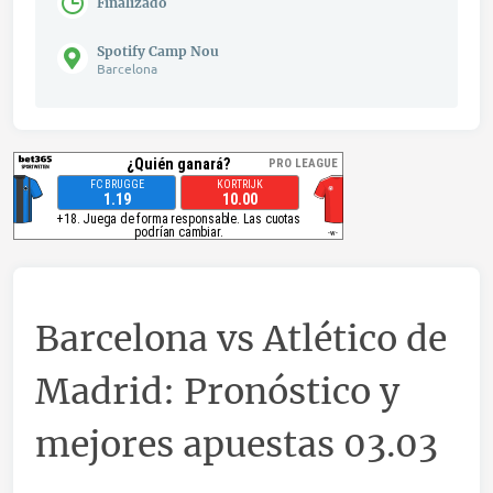
Finalizado
Spotify Camp Nou
Barcelona
Barcelona vs Atlético de
Madrid: Pronóstico y
mejores apuestas 03.03