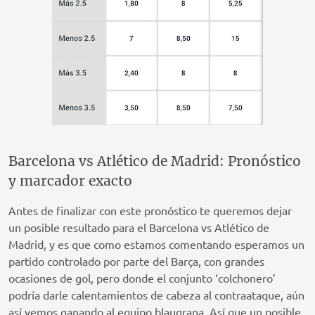
Barcelona vs Atlético de Madrid: Pronóstico
y marcador exacto
Antes de finalizar con este pronóstico te queremos dejar
un posible resultado para el Barcelona vs Atlético de
Madrid, y es que como estamos comentando esperamos un
partido controlado por parte del Barça, con grandes
ocasiones de gol, pero donde el conjunto ‘colchonero’
podría darle calentamientos de cabeza al contraataque, aún
así vemos ganando al equipo blaugrana. Así que un posible