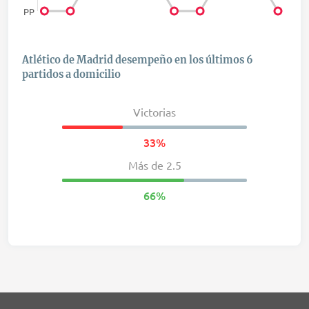
PP
Atlético de Madrid desempeño en los últimos 6
partidos a domicilio
Victorias
33%
Más de 2.5
66%