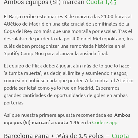
Ambos equipos (SI) marcan
Cuota 1,45
El Barça recibe este martes 3 de marzo a las 21:00 horas al
Atlético de Madrid en una cita crucial de semifinales de la
Copa del Rey con más que una montaña por escalar. Tras el
descalabro de perder la ida por 4-0 en el Metropolitano, los
culés deben protagonizar una remontada histórica en el
Spotify Camp Nou para alcanzar la ansiada final.
El equipo de Flick deberá jugar, aún más de lo que lo hace,
‘a tumba muerta’, es decir, al límite y asumiendo riesgos,
como si no hubiese nada que perder. A la contra, el Atlético
podría ser letal como ya lo fue en Madrid. Esperamos
grandes cantidades de oportunidades de goles en ambas
porterías.
‘Ambos
Así que nuestra primera apuesta recomendada es
equipos (SI) marcan’ a cuota 1,45
en la
Codere app
.
Barcelona gana + Más de 2,5 goles –
Cuota