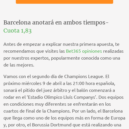
Barcelona anotará en ambos tiempos-
Cuota 1,83
Antes de empezar a explicar nuestra primera apuesta, te
recomendamos que visites las
Bet365 opiniones
realizadas
por nuestros expertos, popularmente conocida como una
de las mejores.
Vamos con el segundo día de Champions League. El
próximo miércoles 9 de abril a las 21:00 hora española,
sonará el pitido del juez árbitro y el balón comenzará a
rodar en el ‘Estadio Olímpico Lluís Companys’. Dos equipos
en condiciones muy diferentes se enfrentarán en los
cuartos de final de la Champions. Por un lado, el Barcelona
que llega como uno de los equipos más en forma de Europa
y, por otro, el Borussia Dortmund que está realizando una