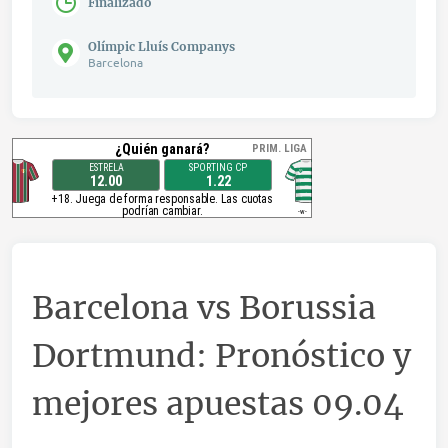
Finalizado
Olímpic Lluís Companys
Barcelona
Barcelona vs Borussia
Dortmund: Pronóstico y
mejores apuestas 09.04