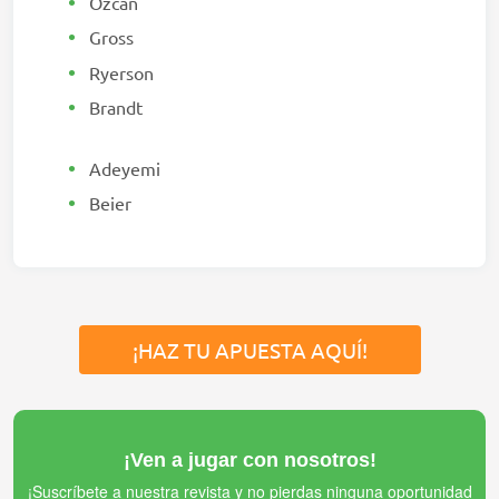
Ozcan
Gross
Ryerson
Brandt
Adeyemi
Beier
¡HAZ TU APUESTA AQUÍ!