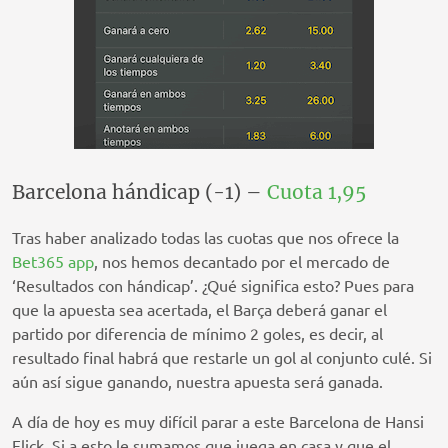
Barcelona hándicap (-1) –
Cuota 1,95
Tras haber analizado todas las cuotas que nos ofrece la
Bet365 app
, nos hemos decantado por el mercado de
‘Resultados con hándicap’. ¿Qué significa esto? Pues para
que la apuesta sea acertada, el Barça deberá ganar el
partido por diferencia de mínimo 2 goles, es decir, al
resultado final habrá que restarle un gol al conjunto culé. Si
aún así sigue ganando, nuestra apuesta será ganada.
A día de hoy es muy difícil parar a este Barcelona de Hansi
Flick. Si a esto le sumamos que juega en casa y que el