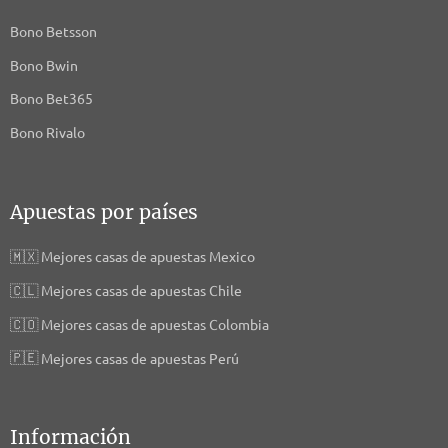
Bono Betsson
Bono Bwin
Bono Bet365
Bono Rivalo
Apuestas por países
🇲🇽
Mejores casas de apuestas Mexico
🇨🇱
Mejores casas de apuestas Chile
🇨🇴
Mejores casas de apuestas Colombia
🇵🇪
Mejores casas de apuestas Perú
Información