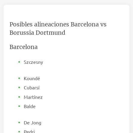
Posibles alineaciones Barcelona vs
Borussia Dortmund
Barcelona
Szczesny
Koundé
Cubarsí
Martínez
Balde
De Jong
Pedri