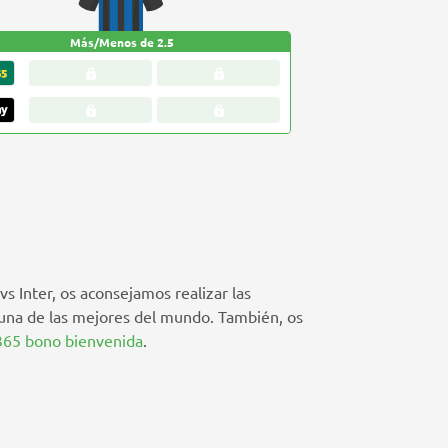
s Inter, os aconsejamos realizar las
una de las mejores del mundo. También, os
365 bono bienvenida
.