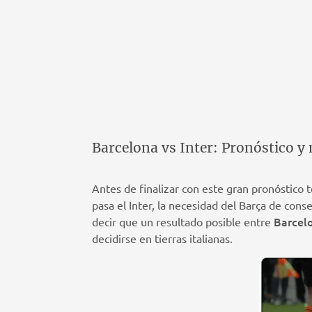
Barcelona vs Inter: Pronóstico y
Antes de finalizar con este gran pronóstico 
pasa el Inter, la necesidad del Barça de cons
Barcelo
decir que un resultado posible entre
decidirse en tierras italianas.