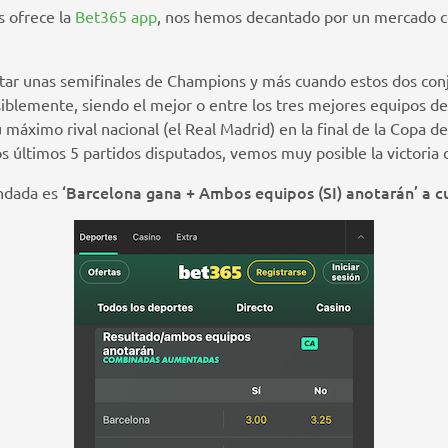
s ofrece la
Bet365 app
, nos hemos decantado por un mercado co
utar unas semifinales de Champions y más cuando estos dos conj
iblemente, siendo el mejor o entre los tres mejores equipos de
 máximo rival nacional (el Real Madrid) en la final de la Copa d
os últimos 5 partidos disputados, vemos muy posible la victoria d
‘Barcelona gana + Ambos equipos (SI) anotarán’ a c
endada es