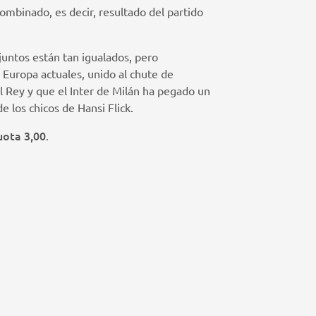
mbinado, es decir, resultado del partido
untos están tan igualados, pero
 Europa actuales, unido al chute de
el Rey y que el Inter de Milán ha pegado un
e los chicos de Hansi Flick.
uota 3,00
.