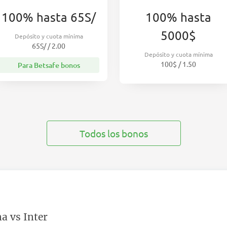
100% hasta 65S/
100% hasta
5000$
Depósito y cuota mínima
65S/ / 2.00
Depósito y cuota mínima
100$ / 1.50
Para Betsafe bonos
Todos los bonos
a vs Inter