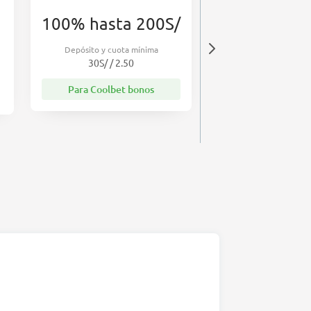
100% hasta 200S/
100% hasta
Depósito y cuota mínima
Depósito y cuota
30S/ / 2.50
200$ / -20
Para Coolbet bonos
Para Betfair 