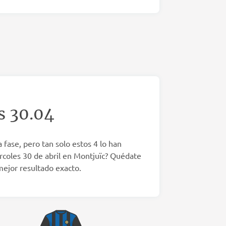
s 30.04
fase, pero tan solo estos 4 lo han
ércoles 30 de abril en Montjuïc? Quédate
mejor resultado exacto.