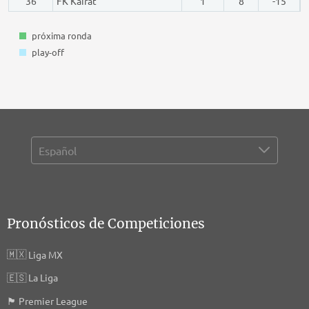
36
FK Kairat
1
8
-15
próxima ronda
play-off
Pronósticos de Competiciones
🇲🇽
Liga MX
🇪🇸
La Liga
🏴󠁧󠁢󠁥󠁮󠁧󠁿
Premier League