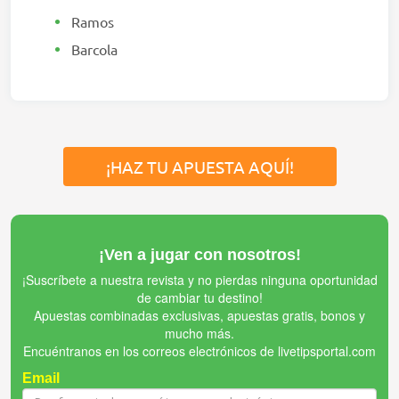
Ramos
Barcola
¡HAZ TU APUESTA AQUÍ!