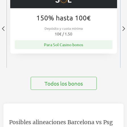
150% hasta 100€
Depósito y cuota mínima
10€ / 1.50
Para Sol Casino bonos
Todos los bonos
Posibles alineaciones Barcelona vs Psg