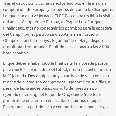
Tras el debut con victoria de estos equipos en la máxima
competición de Europa, ya tenemos de vuelta la Champions
League con esta 2ª jornada. El FC Barcelona recibirá la visita
del actual Campeón de Europa, el Psg de Luis Enrique.
Finalmente, tras no conseguir los permisos para la apertura
del Camp Nou, el partido se disputará en el ‘Estadio
Olímpico Lluís Companys’, lugar donde el Barça disputó las
dos últimas temporadas. El pitido inicial sonará a las 21:00
hora española.
El que debería haber sido la final de la temporada pasada
para muchos aficionados del fútbol, nos lo encontramos en
la 2ª jornada. Dos equipos muy atractivos de ver, con clara
tendencia al ataque y con grandes jugadores en sus filas, a
pesar de las grandes bajas, como lo demuestran por
ejemplo el ranking del Balón de Oro, donde 5 de los 6
primeros se encuentran en las filas de ambos equipos.
Esperamos un partido loco y con muchas ocasiones de gol.