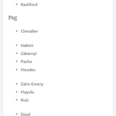
Rashford
Psg
Chevalier
Hakimi
Zabarnyi
Pacho
Mendes
Zaïre-Emery
Mayulu
Ruiz
Doué