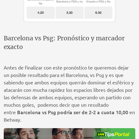
Barcelona vs Psg: Pronóstico y marcador
exacto
Antes de finalizar con este pronóstico te queremos dejar
un posible resultado para el Barcelona, vs Psg y es que
sabiendo que ambos equipos querrán dominar el esférico y
atacarán con mucha rapidez los espacios libres dejados por
las defensas de ambos equipos, esperando un partido con
muchos goles, podemos decir que un resultado
Barcelona vs Psg podría ser de 2-2 a cuota 10,00
entre
en
Betway.