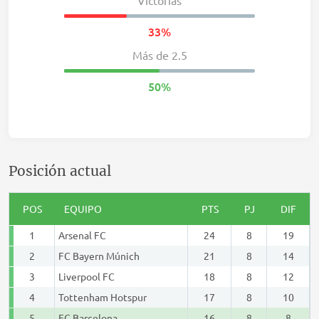
33%
Más de 2.5
50%
Posición actual
POS
EQUIPO
PTS
PJ
DIF
1
Arsenal FC
24
8
19
2
FC Bayern Múnich
21
8
14
3
Liverpool FC
18
8
12
4
Tottenham Hotspur
17
8
10
5
FC Barcelona
16
8
8