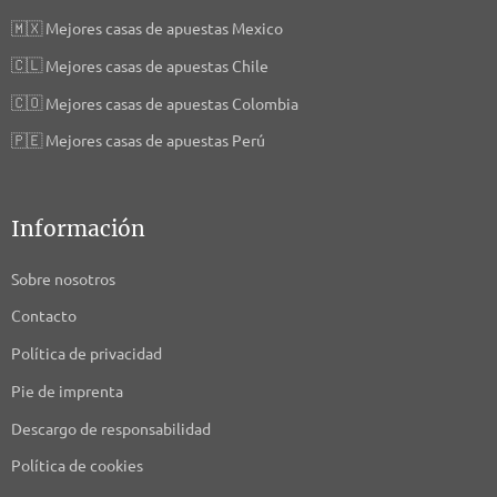
🇲🇽
Mejores casas de apuestas Mexico
🇨🇱
Mejores casas de apuestas Chile
🇨🇴
Mejores casas de apuestas Colombia
🇵🇪
Mejores casas de apuestas Perú
Información
Sobre nosotros
Contacto
Política de privacidad
Pie de imprenta
Descargo de responsabilidad
Política de cookies