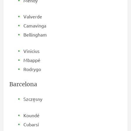
Mendy
Valverde
Camavinga
Bellingham
Vinicius
Mbappé
Rodrygo
Barcelona
Szczęsny
Koundé
Cubarsí