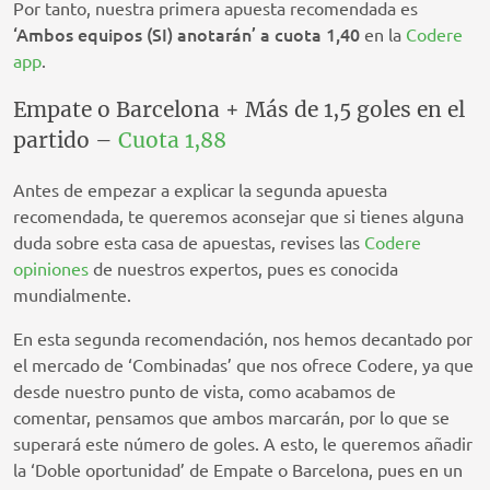
Por tanto, nuestra primera apuesta recomendada es
‘Ambos equipos (SI) anotarán’ a cuota 1,40
en la
Codere
app
.
Empate o Barcelona + Más de 1,5 goles en el
partido –
Cuota 1,88
Antes de empezar a explicar la segunda apuesta
recomendada, te queremos aconsejar que si tienes alguna
duda sobre esta casa de apuestas, revises las
Codere
opiniones
de nuestros expertos, pues es conocida
mundialmente.
En esta segunda recomendación, nos hemos decantado por
el mercado de ‘Combinadas’ que nos ofrece Codere, ya que
desde nuestro punto de vista, como acabamos de
comentar, pensamos que ambos marcarán, por lo que se
superará este número de goles. A esto, le queremos añadir
la ‘Doble oportunidad’ de Empate o Barcelona, pues en un