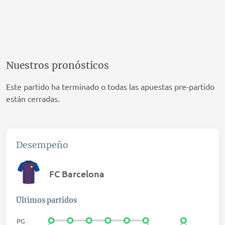
Nuestros pronósticos
Este partido ha terminado o todas las apuestas pre-partido
están cerradas.
Desempeño
FC Barcelona
Últimos partidos
PG