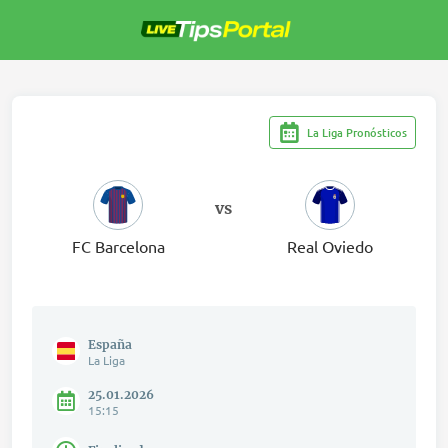
Saltar
al
contenido
La Liga Pronósticos
vs
FC Barcelona
Real Oviedo
España
La Liga
25.01.2026
15:15