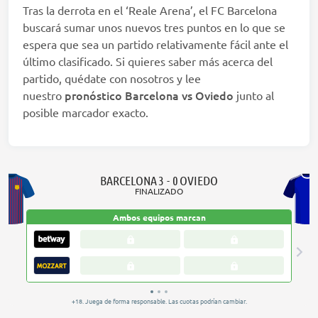
Tras la derrota en el ‘Reale Arena’, el FC Barcelona
buscará sumar unos nuevos tres puntos en lo que se
espera que sea un partido relativamente fácil ante el
último clasificado. Si quieres saber más acerca del
partido, quédate con nosotros y lee
pronóstico Barcelona vs Oviedo
nuestro
junto al
posible marcador exacto.