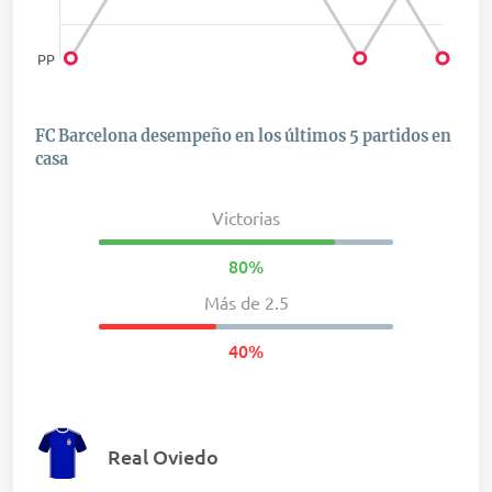
PP
FC Barcelona desempeño en los últimos 5 partidos en
casa
Victorias
80%
Más de 2.5
40%
Real Oviedo