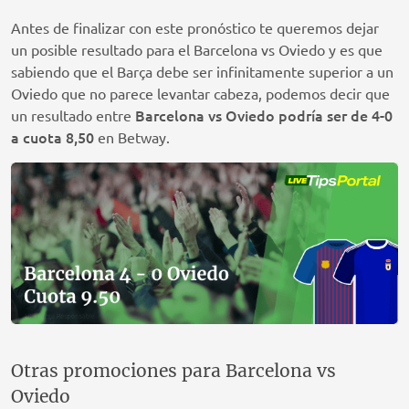
Antes de finalizar con este pronóstico te queremos dejar
un posible resultado para el Barcelona vs Oviedo y es que
sabiendo que el Barça debe ser infinitamente superior a un
Oviedo que no parece levantar cabeza, podemos decir que
Barcelona vs Oviedo podría ser de 4-0
un resultado entre
a cuota 8,50
en Betway.
Otras promociones para Barcelona vs
Oviedo