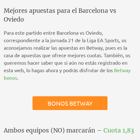
Mejores apuestas para el Barcelona vs
Oviedo
Para este partido entre Barcelona vs Oviedo,
correspondiente a la jornada 21 de la Liga EA Sports, os
aconsejamos realizar las apuestas en Betway, pues es la
casa de apuestas que ofrece mejores cuotas. También, os
queremos hacer saber que si aún no estás registrado en
esta web, lo hagas ahora y podrás disfrutar de los
Betway
bonos
.
BONOS BETWAY
Ambos equipos (NO) marcarán –
Cuota 1,83