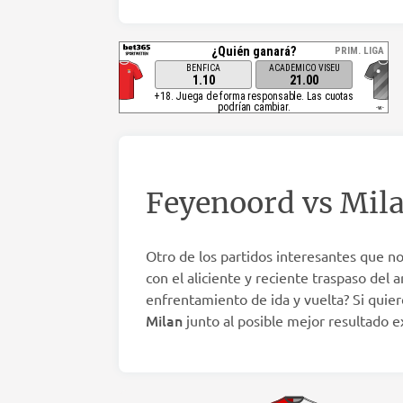
Feyenoord vs Mila
Otro de los partidos interesantes que n
con el aliciente y reciente traspaso de
enfrentamiento de ida y vuelta? Si quie
Milan
junto al posible mejor resultado e