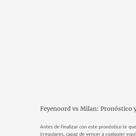
Feyenoord vs Milan: Pronóstico 
Antes de finalizar con este pronóstico te q
irregulares, capaz de vencer a cualquier equi