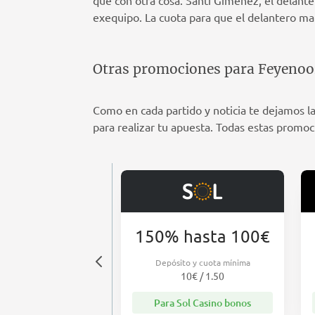
que con otra cosa. Santi Giménez, el delant
exequipo. La cuota para que el delantero ma
Otras promociones para Feyenoo
Como en cada partido y noticia te dejamos l
para realizar tu apuesta. Todas estas promoc
0% hasta
150% hasta 100€
1800S/
Depósito y cuota mínima
10€ / 1.50
to y cuota mínima
20S/ / 1.01
Para Sol Casino bonos