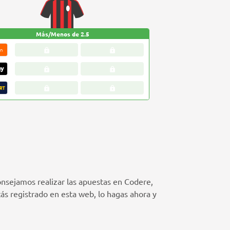
nsejamos realizar las apuestas en Codere,
ás registrado en esta web, lo hagas ahora y