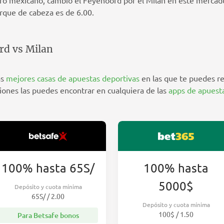
ero mexicano, cambió el Feyenoord por el Milan en este mercado
rque de cabeza es de 6.00.
rd vs Milan
as
mejores casas de apuestas deportivas
en las que te puedes re
iones las puedes encontrar en cualquiera de las
apps de apuest
100% hasta 65S/
100% hasta
5000$
Depósito y cuota mínima
65S/ / 2.00
Depósito y cuota mínima
100$ / 1.50
Para Betsafe bonos