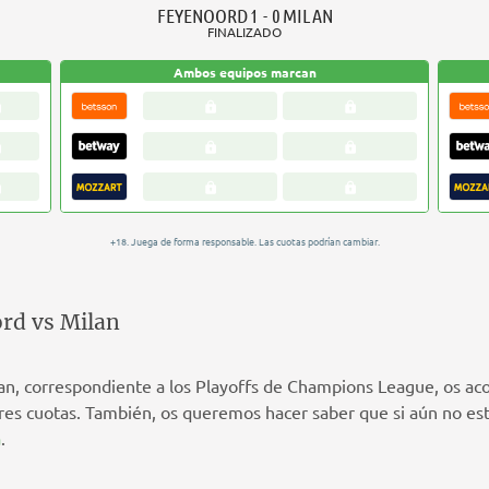
ord vs Milan
n, correspondiente a los Playoffs de Champions League, os aco
res cuotas. También, os queremos hacer saber que si aún no est
a
.