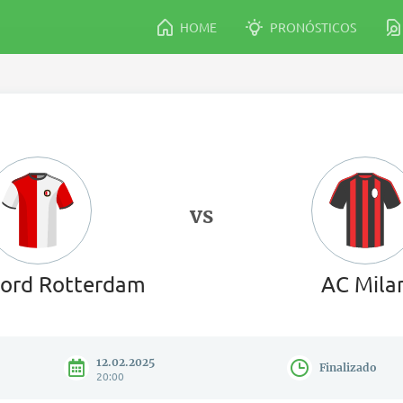
HOME
PRONÓSTICOS
vs
ord Rotterdam
AC Mila
12.02.2025
Finalizado
20:00