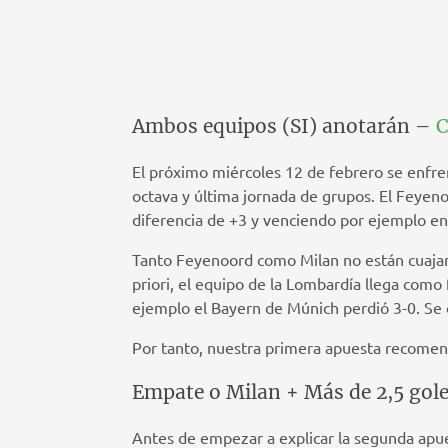
Ambos equipos (SI) anotarán –
C
El próximo miércoles 12 de febrero se enfren
octava y última jornada de grupos. El Feyeno
diferencia de +3 y venciendo por ejemplo en
Tanto Feyenoord como Milan no están cuajand
priori, el equipo de la Lombardía llega como 
ejemplo el Bayern de Múnich perdió 3-0. Se 
Por tanto, nuestra primera apuesta recome
Empate o Milan + Más de 2,5 gol
Antes de empezar a explicar la segunda apue