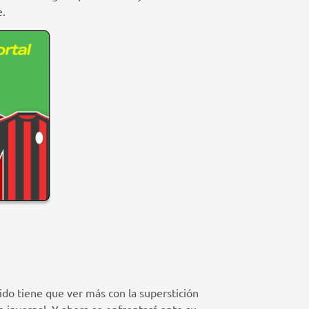
.
ido tiene que ver más con la superstición