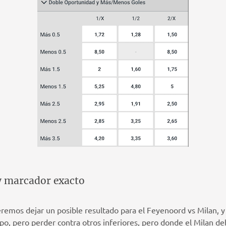
y marcador exacto
ueremos dejar un posible resultado para el Feyenoord vs Milan, 
po, pero perder contra otros inferiores, pero donde el Milan de