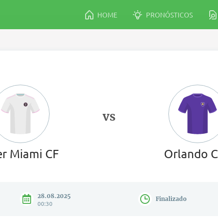
HOME
PRONÓSTICOS
vs
er Miami CF
Orlando C
28.08.2025
Finalizado
00:30