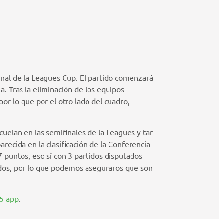
inal de la Leagues Cup. El partido comenzará
a. Tras la eliminación de los equipos
or lo que por el otro lado del cuadro,
 cuelan en las semifinales de la Leagues y tan
ecida en la clasificación de la Conferencia
7 puntos, eso sí con 3 partidos disputados
ados, por lo que podemos aseguraros que son
5 app
.