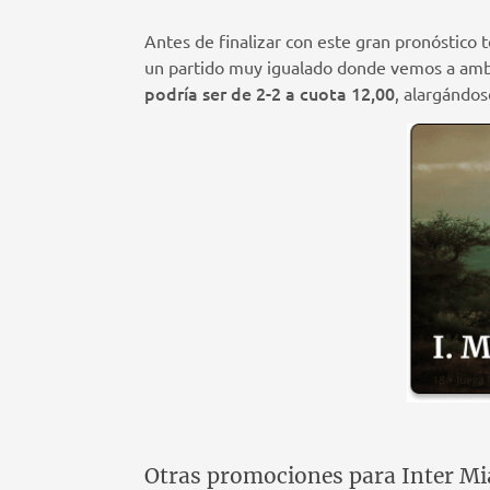
Antes de finalizar con este gran pronóstico 
un partido muy igualado donde vemos a ambo
podría ser de 2-2
a cuota 12,00
, alargándos
Otras promociones para Inter Mi