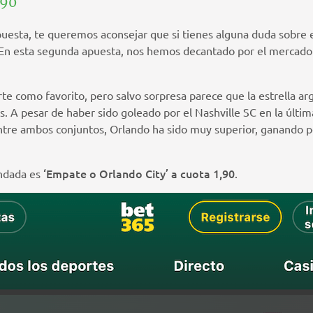
,90
uesta, te queremos aconsejar que si tienes alguna duda sobre e
 En esta segunda apuesta, nos hemos decantado por el mercado
rte como favorito, pero salvo sorpresa parece que la estrella ar
s. A pesar de haber sido goleado por el Nashville SC en la últim
ntre ambos conjuntos, Orlando ha sido muy superior, ganando p
‘Empate o Orlando City’ a cuota 1,90
endada es
.