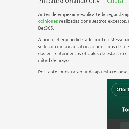
Empate o Orlando City –
Cuota 1
Antes de empezar a explicarte la segunda ap
opiniones
realizadas por nuestros expertos.
Bet365.
A priori, el equipo liderado por Leo Messi pa
su lesión muscular sufrida a principios de me
dos enfrentamientos oficiales de este año e
mitad de mayo.
Por tanto, nuestra segunda apuesta recom