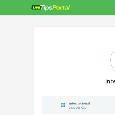
Saltar
al
contenido
Int
internacional
Leagues Cup