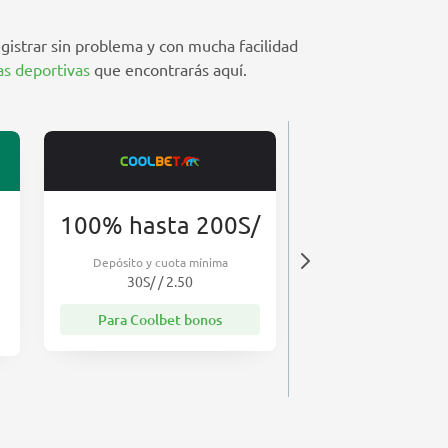
gistrar sin problema y con mucha facilidad
as deportivas
que encontrarás aquí.
100% hasta 200S/
100% hasta
Depósito y cuota mínima
Depósito y cuota
30S/ / 2.50
200$ / -20
Para Coolbet bonos
Para Betfair 