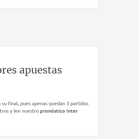
ores apuestas
 su final, pues apenas quedan 3 partidos
pronóstico Inter
otros y lee nuestro