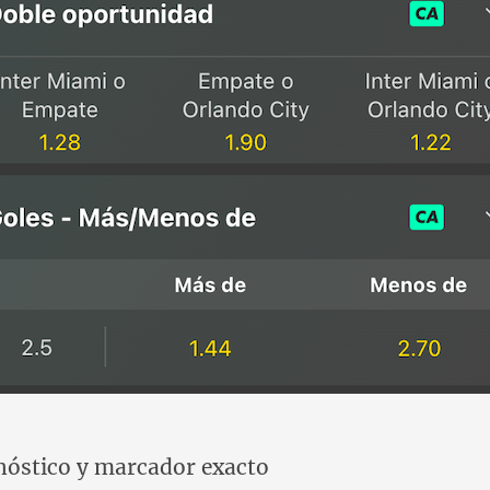
nóstico y marcador exacto