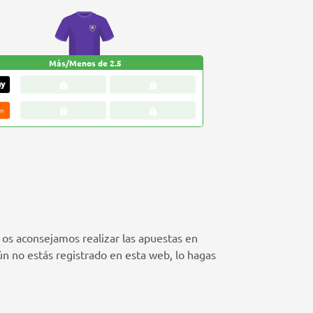
 os aconsejamos realizar las apuestas en
n no estás registrado en esta web, lo hagas