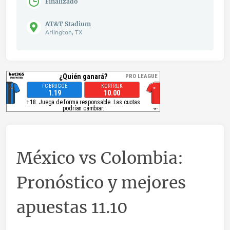
Finalizado
AT&T Stadium
Arlington, TX
México vs Colombia:
Pronóstico y mejores
apuestas 11.10