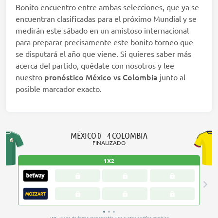
Bonito encuentro entre ambas selecciones, que ya se
encuentran clasificadas para el próximo Mundial y se
medirán este sábado en un amistoso internacional
para preparar precisamente este bonito torneo que
se disputará el año que viene. Si quieres saber más
acerca del partido, quédate con nosotros y lee
pronóstico México vs Colombia
nuestro
junto al
posible marcador exacto.