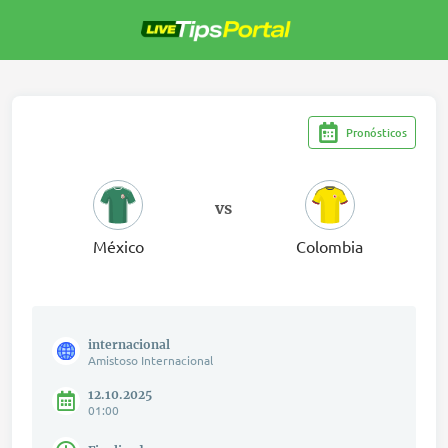
Saltar
al
contenido
Pronósticos
vs
México
Colombia
internacional
Amistoso Internacional
12.10.2025
01:00