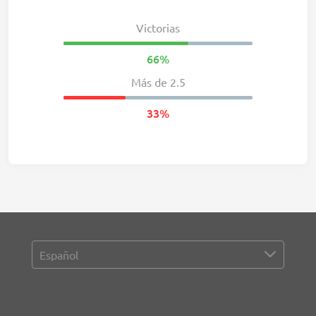
Victorias
66%
Más de 2.5
33%