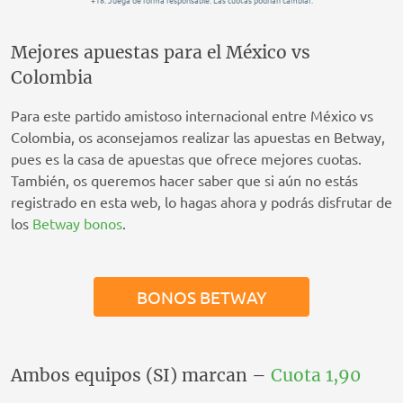
Mejores apuestas para el México vs
Colombia
Para este partido amistoso internacional entre México vs
Colombia, os aconsejamos realizar las apuestas en Betway,
pues es la casa de apuestas que ofrece mejores cuotas.
También, os queremos hacer saber que si aún no estás
registrado en esta web, lo hagas ahora y podrás disfrutar de
los
Betway bonos
.
BONOS BETWAY
Ambos equipos (SI) marcan –
Cuota 1,90