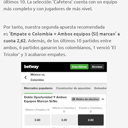
últimos 10. La selección ‘Cafetera’ cuenta con un equipo
más completo y con jugadores de más nivel.
Por tanto, nuestra segunda apuesta recomendada
’Empate o Colombia + Ambos equipos (SI) marcan’ a
es
cuota 2,62
. Además, de los últimos 10 partidos entre
ambos, 6 partidos ganaron los colombianos, 1 venció ‘El
Tricolor’ y 3 acabaron empates.