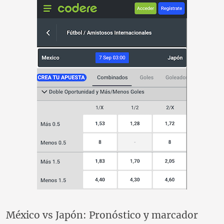
México vs Japón: Pronóstico y marcador