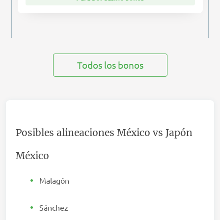
Todos los bonos
Posibles alineaciones México vs Japón
México
Malagón
Sánchez