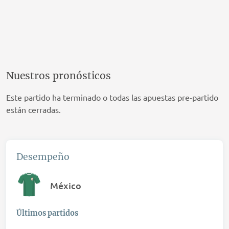
Nuestros pronósticos
Este partido ha terminado o todas las apuestas pre-partido
están cerradas.
Desempeño
México
Últimos partidos