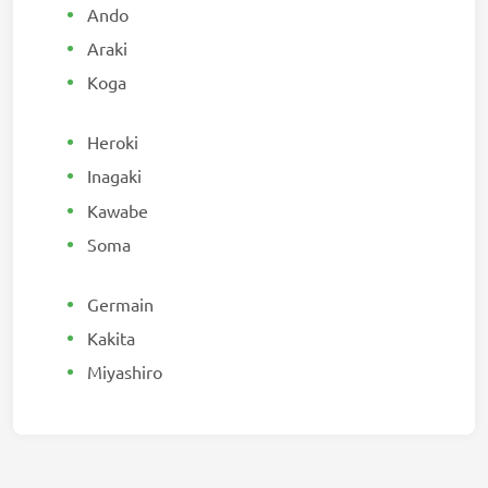
Ando
Araki
Koga
Heroki
Inagaki
Kawabe
Soma
Germain
Kakita
Miyashiro