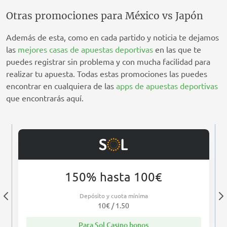
Otras promociones para México vs Japón
Además de esta, como en cada partido y noticia te dejamos
las
mejores casas de apuestas deportivas
en las que te
puedes registrar sin problema y con mucha facilidad para
realizar tu apuesta. Todas estas promociones las puedes
encontrar en cualquiera de las
apps de apuestas deportivas
que encontrarás aquí.
150% hasta 100€
Depósito y cuota mínima
10€ / 1.50
Para Sol Casino bonos