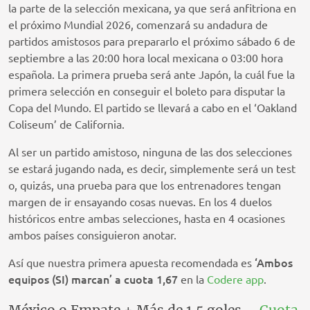
la parte de la selección mexicana, ya que será anfitriona en
el próximo Mundial 2026, comenzará su andadura de
partidos amistosos para prepararlo el próximo sábado 6 de
septiembre a las 20:00 hora local mexicana o 03:00 hora
española. La primera prueba será ante Japón, la cuál fue la
primera selección en conseguir el boleto para disputar la
Copa del Mundo. El partido se llevará a cabo en el ‘Oakland
Coliseum’ de California.
Al ser un partido amistoso, ninguna de las dos selecciones
se estará jugando nada, es decir, simplemente será un test
o, quizás, una prueba para que los entrenadores tengan
margen de ir ensayando cosas nuevas. En los 4 duelos
históricos entre ambas selecciones, hasta en 4 ocasiones
ambos países consiguieron anotar.
‘Ambos
Así que nuestra primera apuesta recomendada es
equipos (SI) marcan’ a cuota 1,67
en la
Codere app
.
México o Empate + Más de 1,5 goles –
Cuota