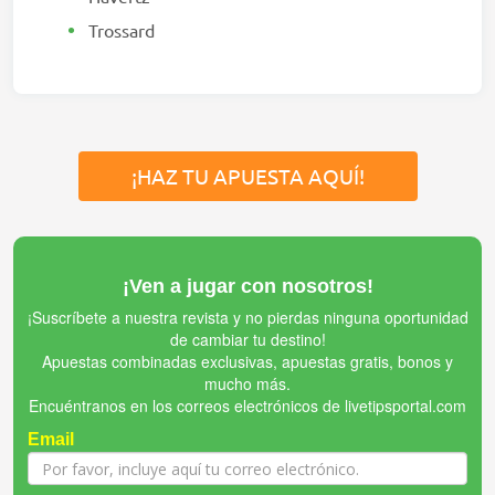
Trossard
¡HAZ TU APUESTA AQUÍ!