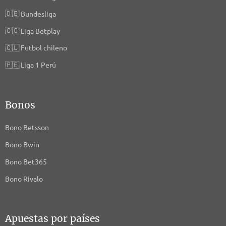
🇩🇪
Bundesliga
🇨🇴
Liga Betplay
🇨🇱
Futbol chileno
🇵🇪
Liga 1 Perú
Bonos
Bono Betsson
Bono Bwin
Bono Bet365
Bono Rivalo
Apuestas por países