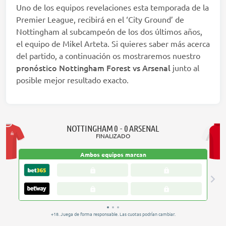
Uno de los equipos revelaciones esta temporada de la
Premier League, recibirá en el ‘City Ground’ de
Nottingham al subcampeón de los dos últimos años,
el equipo de Mikel Arteta. Si quieres saber más acerca
del partido, a continuación os mostraremos nuestro
pronóstico Nottingham Forest vs Arsenal
junto al
posible mejor resultado exacto.