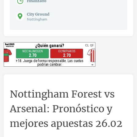
Finalizado
City Ground
Nottingham
Nottingham Forest vs
Arsenal: Pronóstico y
mejores apuestas 26.02