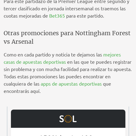
Para este partidazo de la Premier League entre segundo y
tercer clasificado en jornada intersemanal os traemos las
cuotas mejoradas de
Bet365
para este partido.
Otras promociones para Nottingham Forest
vs Arsenal
Como en cada partido y noticia te dejamos las
mejores
casas de apuestas deportivas
en las que te puedes registrar
sin problema y con mucha facilidad para realizar tu apuesta.
Todas estas promociones las puedes encontrar en
cualquiera de las
apps de apuestas deportivas
que
encontrarás aquí.