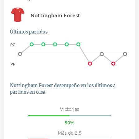
Nottingham Forest
Últimos partidos
PG
PP
Nottingham Forest desempeño en los últimos 4
partidos en casa
Victorias
50%
Más de 2.5