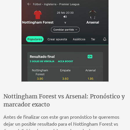
Nottingham Forest vs Arsenal: Pronóstico y
marcador exacto
Antes de finalizar con este gran pronóstico te queremos
dejar un posible resultado para el Nottingham Forest vs