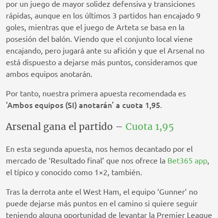
por un juego de mayor solidez defensiva y transiciones
rápidas, aunque en los últimos 3 partidos han encajado 9
goles, mientras que el juego de Arteta se basa en la
posesión del balón. Viendo que el conjunto local viene
encajando, pero jugará ante su afición y que el Arsenal no
está dispuesto a dejarse más puntos, consideramos que
ambos equipos anotarán.
Por tanto, nuestra primera apuesta recomendada es
‘Ambos equipos (SI) anotarán’ a cuota 1,95
.
Arsenal gana el partido –
Cuota 1,95
En esta segunda apuesta, nos hemos decantado por el
mercado de ‘Resultado final’ que nos ofrece la
Bet365 app
,
el típico y conocido como 1×2, también.
Tras la derrota ante el West Ham, el equipo ‘Gunner’ no
puede dejarse más puntos en el camino si quiere seguir
teniendo alguna oportunidad de levantar la Premier League