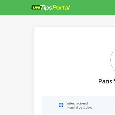
Saltar
al
contenido
Paris
internacional
Mundial de Clubes