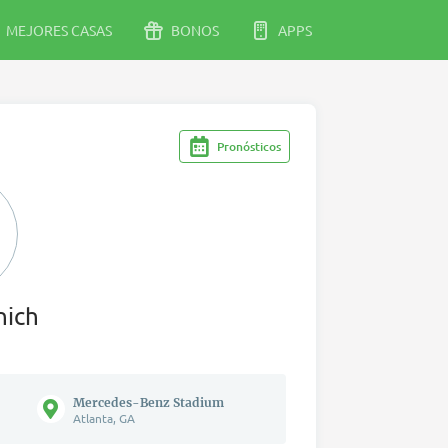
MEJORES CASAS
BONOS
APPS
Pronósticos
nich
Mercedes-Benz Stadium
Atlanta, GA