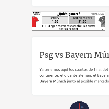
Psg vs Bayern Mún
Ya tenemos aquí los cuartos de final de
continente, el gigante alemán, el Bayer
Bayern Múnich
junto al posible marcado