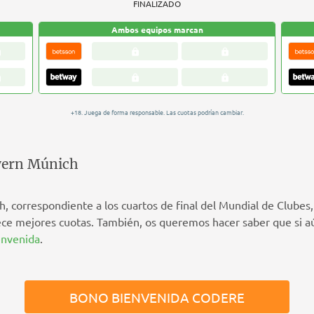
ayern Múnich
, correspondiente a los cuartos de final del Mundial de Clubes,
ece mejores cuotas. También, os queremos hacer saber que si aú
envenida
.
BONO BIENVENIDA CODERE