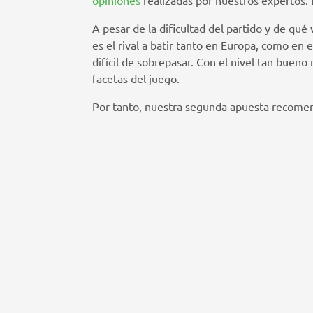
opiniones
realizadas por nuestros expertos.
A pesar de la dificultad del partido y de q
es el rival a batir tanto en Europa, como en
difícil de sobrepasar. Con el nivel tan buen
facetas del juego.
Por tanto, nuestra segunda apuesta recom