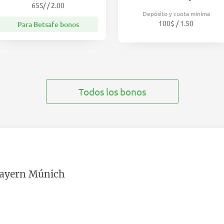
65S/ / 2.00
Depósito y cuota mínima
100$ / 1.50
Para Betsafe bonos
Todos los bonos
 Bayern Múnich