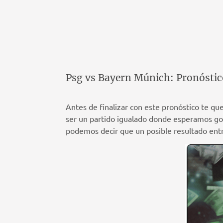
Psg vs Bayern Múnich: Pronóstic
Antes de finalizar con este pronóstico te q
ser un partido igualado donde esperamos go
podemos decir que un posible resultado ent