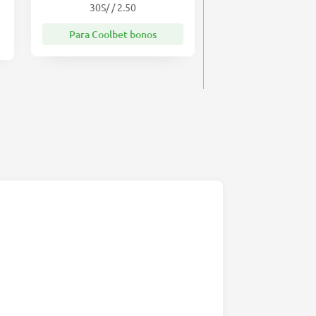
30S/ / 2.50
200$ / -20
Para Coolbet bonos
Para Betfair 