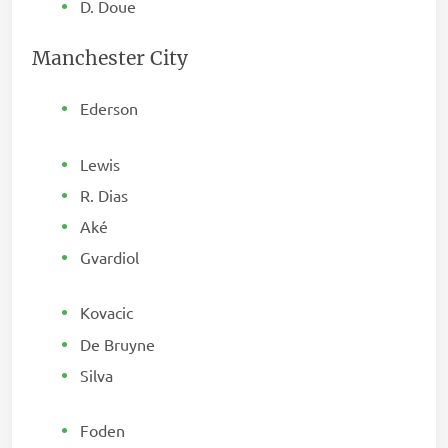
D. Doue
Manchester City
Ederson
Lewis
R. Dias
Aké
Gvardiol
Kovacic
De Bruyne
Silva
Foden