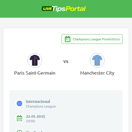
Saltar
al
contenido
Champions League Pronósticos
vs
Paris Saint-Germain
Manchester City
internacional
Champions League
22.01.2025
20:00