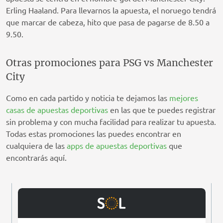
Erling Haaland. Para llevarnos la apuesta, el noruego tendrá
que marcar de cabeza, hito que pasa de pagarse de 8.50 a
9.50.
Otras promociones para PSG vs Manchester
City
Como en cada partido y noticia te dejamos las
mejores
casas de apuestas deportivas
en las que te puedes registrar
sin problema y con mucha facilidad para realizar tu apuesta.
Todas estas promociones las puedes encontrar en
cualquiera de las
apps de apuestas deportivas
que
encontrarás aquí.