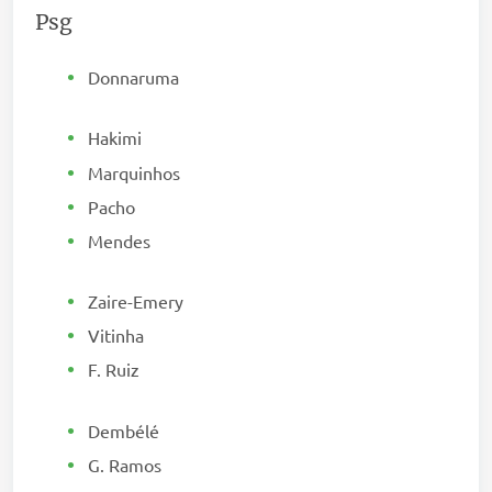
Psg
Donnaruma
Hakimi
Marquinhos
Pacho
Mendes
Zaire-Emery
Vitinha
F. Ruiz
Dembélé
G. Ramos