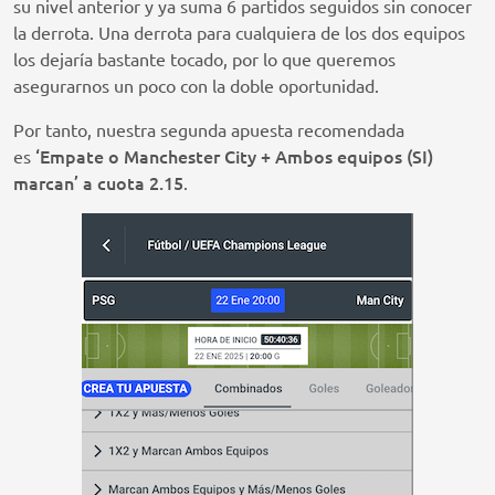
su nivel anterior y ya suma 6 partidos seguidos sin conocer
la derrota. Una derrota para cualquiera de los dos equipos
los dejaría bastante tocado, por lo que queremos
asegurarnos un poco con la doble oportunidad.
Por tanto, nuestra segunda apuesta recomendada
‘Empate o Manchester City + Ambos equipos (SI)
es
marcan’ a cuota 2.15
.