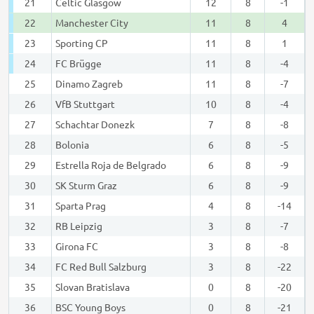
21
Celtic Glasgow
12
8
-1
22
Manchester City
11
8
4
23
Sporting CP
11
8
1
24
FC Brügge
11
8
-4
25
Dinamo Zagreb
11
8
-7
26
VfB Stuttgart
10
8
-4
27
Schachtar Donezk
7
8
-8
28
Bolonia
6
8
-5
29
Estrella Roja de Belgrado
6
8
-9
30
SK Sturm Graz
6
8
-9
31
Sparta Prag
4
8
-14
32
RB Leipzig
3
8
-7
33
Girona FC
3
8
-8
34
FC Red Bull Salzburg
3
8
-22
35
Slovan Bratislava
0
8
-20
36
BSC Young Boys
0
8
-21