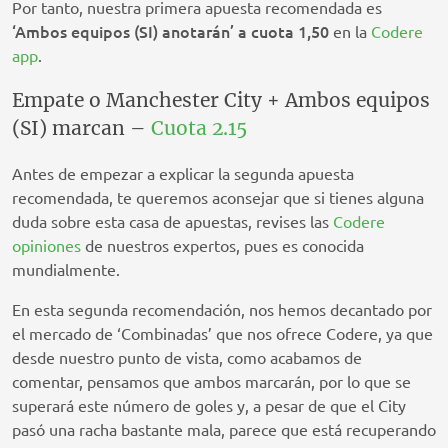
Por tanto, nuestra primera apuesta recomendada es
‘Ambos equipos (SI) anotarán’ a cuota 1,50
en la
Codere
app
.
Empate o Manchester City + Ambos equipos
(SI) marcan –
Cuota 2.15
Antes de empezar a explicar la segunda apuesta
recomendada, te queremos aconsejar que si tienes alguna
duda sobre esta casa de apuestas, revises las
Codere
opiniones
de nuestros expertos, pues es conocida
mundialmente.
En esta segunda recomendación, nos hemos decantado por
el mercado de ‘Combinadas’ que nos ofrece Codere, ya que
desde nuestro punto de vista, como acabamos de
comentar, pensamos que ambos marcarán, por lo que se
superará este número de goles y, a pesar de que el City
pasó una racha bastante mala, parece que está recuperando