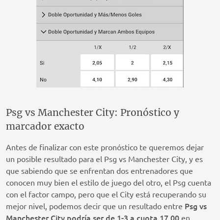
Psg vs Manchester City: Pronóstico y
marcador exacto
Antes de finalizar con este pronóstico te queremos dejar
un posible resultado para el Psg vs Manchester City, y es
que sabiendo que se enfrentan dos entrenadores que
conocen muy bien el estilo de juego del otro, el Psg cuenta
con el factor campo, pero que el City está recuperando su
Psg vs
mejor nivel, podemos decir que un resultado entre
Manchester City podría ser de 1-3
a cuota 17,00
en