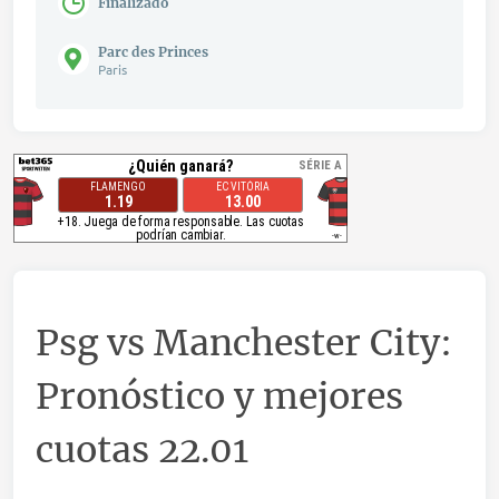
Finalizado
Parc des Princes
Paris
Psg vs Manchester City:
Pronóstico y mejores
cuotas 22.01