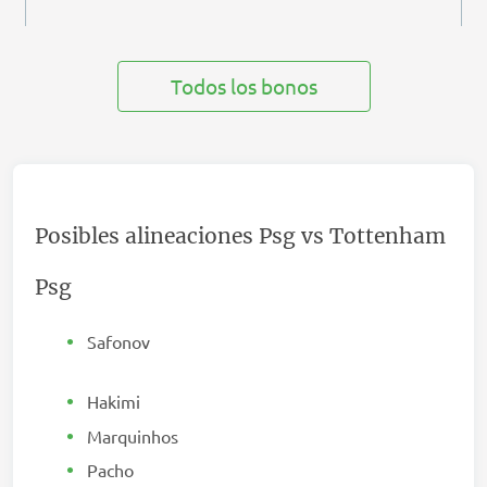
Todos los bonos
Posibles alineaciones Psg vs Tottenham
Psg
Safonov
Hakimi
Marquinhos
Pacho