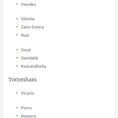
Mendes
Vitinha
Zaire-Emery
Ruiz
Doué
Dembélé
Kvaratskhelia
Tottenham
Vicario
Porro
Romero