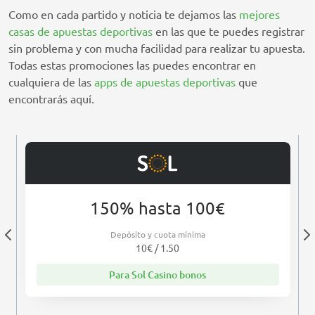
Como en cada partido y noticia te dejamos las
mejores
casas de apuestas deportivas
en las que te puedes registrar
sin problema y con mucha facilidad para realizar tu apuesta.
Todas estas promociones las puedes encontrar en
cualquiera de las
apps de apuestas deportivas
que
encontrarás aquí.
150% hasta 100€
Depósito y cuota mínima
10€ / 1.50
Para Sol Casino bonos