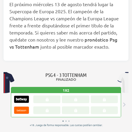
El próximo miércoles 13 de agosto tendrá lugar la
Supercopa de Europa 2025. El campeón de la
Champions League vs campeón de la Europa League
frente a frente disputándose el primer título de la
temporada. Si quieres saber más acerca del partido,
pronóstico Psg
quédate con nosotros y lee nuestro
vs Tottenham
junto al posible marcador exacto.