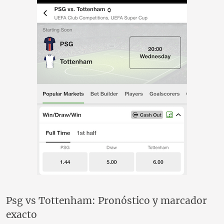
Psg vs Tottenham: Pronóstico y marcador
exacto