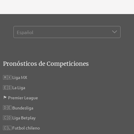
Pronósticos de Competiciones
🇲🇽
Liga MX
🇪🇸
La Liga
🏴󠁧󠁢󠁥󠁮󠁧󠁿
Premier League
🇩🇪
Bundesliga
🇨🇴
Liga Betplay
🇨🇱
Futbol chileno