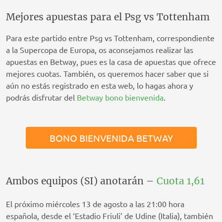
Mejores apuestas para el Psg vs Tottenham
Para este partido entre Psg vs Tottenham, correspondiente
a la Supercopa de Europa, os aconsejamos realizar las
apuestas en Betway, pues es la casa de apuestas que ofrece
mejores cuotas. También, os queremos hacer saber que si
aún no estás registrado en esta web, lo hagas ahora y
podrás disfrutar del
Betway bono bienvenida
.
BONO BIENVENIDA BETWAY
Ambos equipos (SI) anotarán –
Cuota 1,61
El próximo miércoles 13 de agosto a las 21:00 hora
española, desde el ‘Estadio Friuli’ de Udine (Italia), también