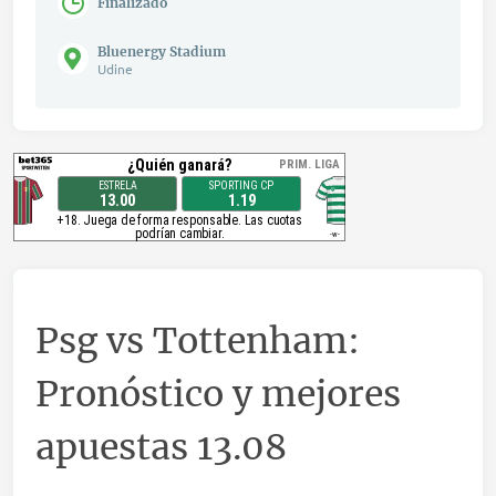
Finalizado
Bluenergy Stadium
Udine
Psg vs Tottenham:
Pronóstico y mejores
apuestas 13.08