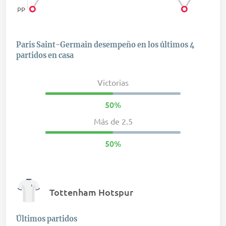
PP
Paris Saint-Germain desempeño en los últimos 4
partidos en casa
Victorias
50%
Más de 2.5
50%
Tottenham Hotspur
Últimos partidos