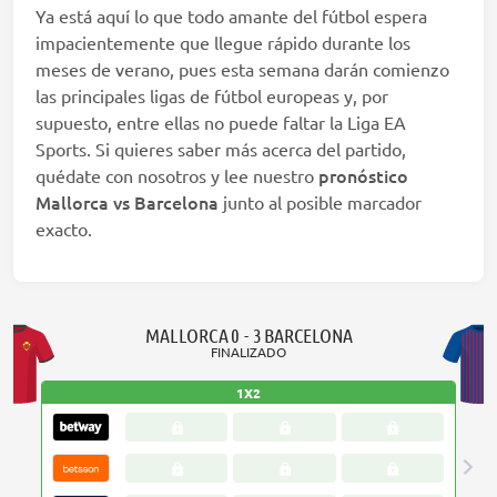
Ya está aquí lo que todo amante del fútbol espera
impacientemente que llegue rápido durante los
meses de verano, pues esta semana darán comienzo
las principales ligas de fútbol europeas y, por
supuesto, entre ellas no puede faltar la Liga EA
Sports. Si quieres saber más acerca del partido,
pronóstico
quédate con nosotros y lee nuestro
Mallorca vs Barcelona
junto al posible marcador
exacto.