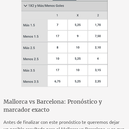
Mallorca vs Barcelona: Pronóstico y
marcador exacto
Antes de finalizar con este pronóstico te queremos dejar
un posible resultado para el Mallorca vs Barcelona, y es que