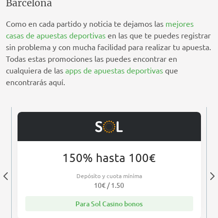
Barcelona
Como en cada partido y noticia te dejamos las
mejores
casas de apuestas deportivas
en las que te puedes registrar
sin problema y con mucha facilidad para realizar tu apuesta.
Todas estas promociones las puedes encontrar en
cualquiera de las
apps de apuestas deportivas
que
encontrarás aquí.
150% hasta 100€
Depósito y cuota mínima
10€ / 1.50
Para Sol Casino bonos