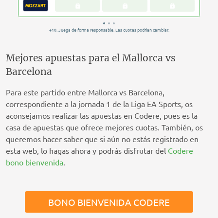
Mejores apuestas para el Mallorca vs
Barcelona
Para este partido entre Mallorca vs Barcelona,
correspondiente a la jornada 1 de la Liga EA Sports, os
aconsejamos realizar las apuestas en Codere, pues es la
casa de apuestas que ofrece mejores cuotas. También, os
queremos hacer saber que si aún no estás registrado en
esta web, lo hagas ahora y podrás disfrutar del
Codere
bono bienvenida
.
BONO BIENVENIDA CODERE