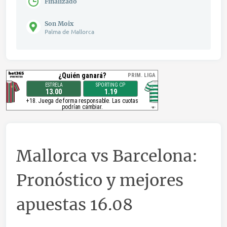
Finalizado
Son Moix
Palma de Mallorca
Mallorca vs Barcelona:
Pronóstico y mejores
apuestas 16.08