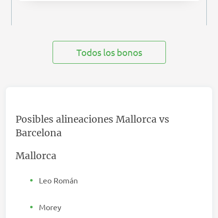
Todos los bonos
Posibles alineaciones Mallorca vs
Barcelona
Mallorca
Leo Román
Morey