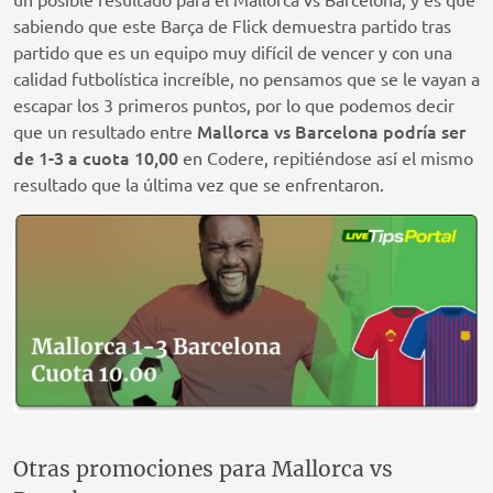
sabiendo que este Barça de Flick demuestra partido tras
partido que es un equipo muy difícil de vencer y con una
calidad futbolística increíble, no pensamos que se le vayan a
escapar los 3 primeros puntos, por lo que podemos decir
Mallorca vs Barcelona
podría ser
que un resultado entre
de 1-3
a cuota 10,00
en Codere, repitiéndose así el mismo
resultado que la última vez que se enfrentaron.
Otras promociones para Mallorca vs