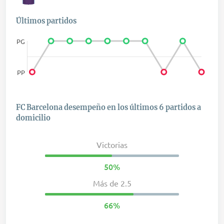
Últimos partidos
PG
PP
FC Barcelona desempeño en los últimos 6 partidos a
domicilio
Victorias
50%
Más de 2.5
66%