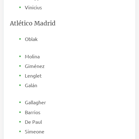
Vinicius
Atlético Madrid
Oblak
Molina
Giménez
Lenglet
Galán
Gallagher
Barrios
De Paul
Simeone