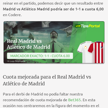
reinar en el partido, podemos decir que un resultado entre
Madrid vs Atlético Madrid podría ser de 1-1
a cuota 6,00
en Codere.
Cuota mejorada para el Real Madrid vs
Atlético de Madrid
Para el derbi de Madrid no podía faltar nuestra
recomendación de cuota mejorada de
Bet365
. En esta
ocasión nos centraremos en la figura del momento en el