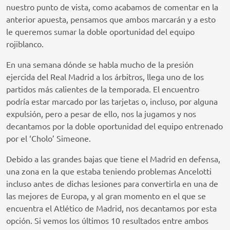
nuestro punto de vista, como acabamos de comentar en la
anterior apuesta, pensamos que ambos marcarán y a esto
le queremos sumar la doble oportunidad del equipo
rojiblanco.
En una semana dónde se habla mucho de la presión
ejercida del Real Madrid a los árbitros, llega uno de los
partidos más calientes de la temporada. El encuentro
podría estar marcado por las tarjetas o, incluso, por alguna
expulsión, pero a pesar de ello, nos la jugamos y nos
decantamos por la doble oportunidad del equipo entrenado
por el ‘Cholo’ Simeone.
Debido a las grandes bajas que tiene el Madrid en defensa,
una zona en la que estaba teniendo problemas Ancelotti
incluso antes de dichas lesiones para convertirla en una de
las mejores de Europa, y al gran momento en el que se
encuentra el Atlético de Madrid, nos decantamos por esta
opción. Si vemos los últimos 10 resultados entre ambos