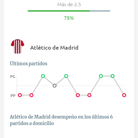
Más de 2.5
75%
Atlético de Madrid
Últimos partidos
PG
PP
Atlético de Madrid desempeño en los últimos 6
partidos a domicilio