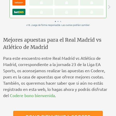
Mejores apuestas para el Real Madrid vs
Atlético de Madrid
Para este encuentro entre Real Madrid vs Atlético de
Madrid, correspondiente a la jornada 23 de la Liga EA
Sports, os aconsejamos realizar las apuestas en Codere,
pues es la casa de apuestas que ofrece mejores cuotas.
También, os queremos hacer saber que si aún no estás
registrado en esta web, lo hagas ahora y podrás disfrutar
del
Codere bono bienvenida
.