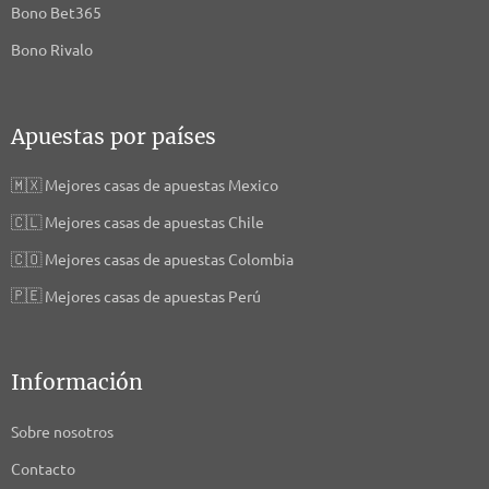
Bono Bet365
Bono Rivalo
Apuestas por países
🇲🇽
Mejores casas de apuestas Mexico
🇨🇱
Mejores casas de apuestas Chile
🇨🇴
Mejores casas de apuestas Colombia
🇵🇪
Mejores casas de apuestas Perú
Información
Sobre nosotros
Contacto