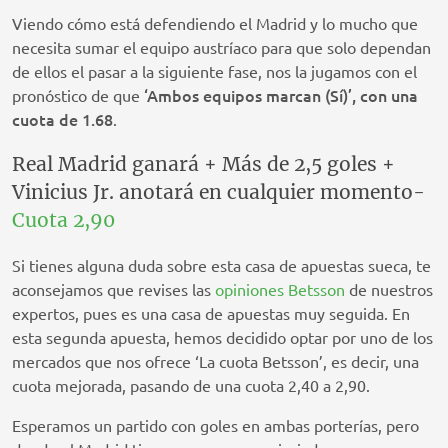
Viendo cómo está defendiendo el Madrid y lo mucho que
necesita sumar el equipo austríaco para que solo dependan
de ellos el pasar a la siguiente fase, nos la jugamos con el
‘Ambos equipos marcan (Sí)’, con una
pronóstico de que
cuota de 1.68
.
Real Madrid ganará + Más de 2,5 goles +
Vinicius Jr. anotará en cualquier momento-
Cuota 2,90
Si tienes alguna duda sobre esta casa de apuestas sueca, te
aconsejamos que revises las
opiniones Betsson
de nuestros
expertos, pues es una casa de apuestas muy seguida. En
esta segunda apuesta, hemos decidido optar por uno de los
mercados que nos ofrece ‘La cuota Betsson’, es decir, una
cuota mejorada, pasando de una cuota 2,40 a 2,90.
Esperamos un partido con goles en ambas porterías, pero