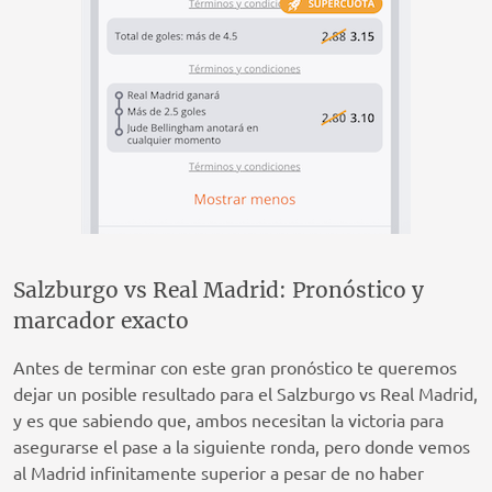
Salzburgo vs Real Madrid: Pronóstico y
marcador exacto
Antes de terminar con este gran pronóstico te queremos
dejar un posible resultado para el Salzburgo vs Real Madrid,
y es que sabiendo que, ambos necesitan la victoria para
asegurarse el pase a la siguiente ronda, pero donde vemos
al Madrid infinitamente superior a pesar de no haber