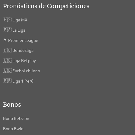
Pronósticos de Competiciones
🇲🇽
Liga MX
🇪🇸
La Liga
🏴󠁧󠁢󠁥󠁮󠁧󠁿
Premier League
🇩🇪
Bundesliga
🇨🇴
Liga Betplay
🇨🇱
Futbol chileno
🇵🇪
Liga 1 Perú
Bonos
Bono Betsson
Bono Bwin