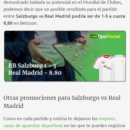
demostrado todavía su potencial en el Mundial de Clubes,
podemos decir que un posible resultado para el partido
Salzburgo vs Real Madrid
podría ser de 1-3
a cuota
entre
8,80
en Betsson.
Otras promociones para Salzburgo vs Real
Madrid
Como en cada partido y noticia te dejamos las
mejores
casas de apuestas deportivas
en las que te puedes registrar