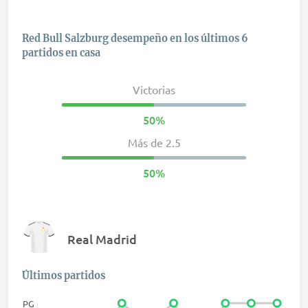
Red Bull Salzburg desempeño en los últimos 6
partidos en casa
Victorias
50%
Más de 2.5
50%
Real Madrid
Últimos partidos
PG