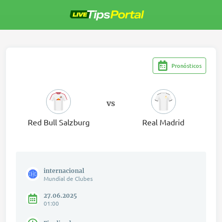
Saltar
al
contenido
Pronósticos
vs
Red Bull Salzburg
Real Madrid
internacional
Mundial de Clubes
27.06.2025
01:00