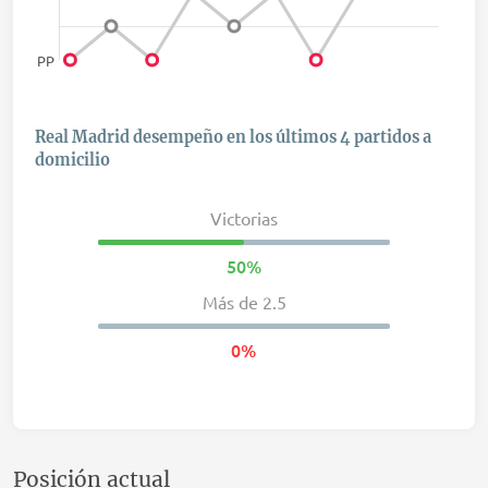
PP
Real Madrid desempeño en los últimos 4 partidos a
domicilio
Victorias
50%
Más de 2.5
0%
Posición actual