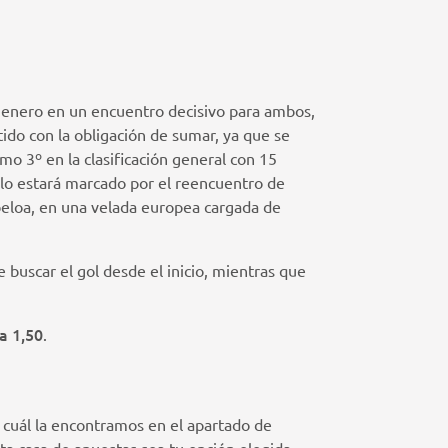
e enero en un encuentro decisivo para ambos,
tido con la obligación de sumar, ya que se
mo 3º en la clasificación general con 15
uelo estará marcado por el reencuentro de
beloa, en una velada europea cargada de
 buscar el gol desde el inicio, mientras que
a 1,50
.
 cuál la encontramos en el apartado de