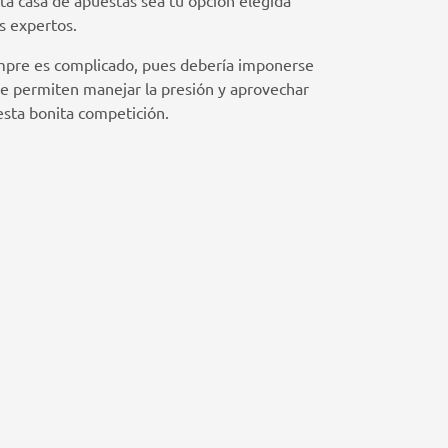
ta casa de apuestas sea tu opción elegida
s expertos.
siempre es complicado, pues debería imponerse
 le permiten manejar la presión y aprovechar
 esta bonita competición.