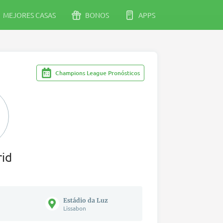
MEJORES CASAS
BONOS
APPS
Champions League Pronósticos
id
Estádio da Luz
Lissabon