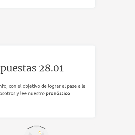
apuestas 28.01
fo, con el objetivo de lograr el pase a la
pronóstico
osotros y lee nuestro