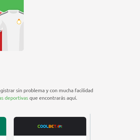
gistrar sin problema y con mucha facilidad
as deportivas
que encontrarás aquí.