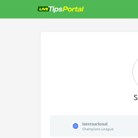
Saltar
al
contenido
S
internacional
Champions League