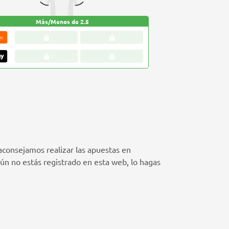
aconsejamos realizar las apuestas en
ún no estás registrado en esta web, lo hagas