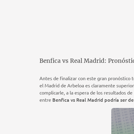
Benfica vs Real Madrid: Pronóst
Antes de finalizar con este gran pronóstico
el Madrid de Arbeloa es claramente superior
complicarle, a la espera de los resultados de 
Benfica vs Real Madrid podría ser de
entre