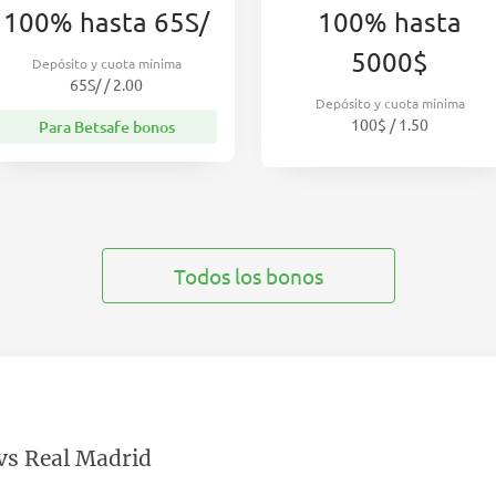
100% hasta 65S/
100% hasta
5000$
Depósito y cuota mínima
65S/ / 2.00
Depósito y cuota mínima
100$ / 1.50
Para Betsafe bonos
Todos los bonos
 vs Real Madrid