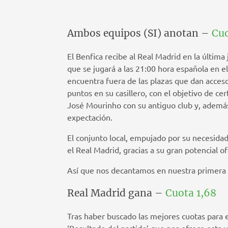
Ambos equipos (SI) anotan –
Cuo
El Benfica recibe al Real Madrid en la últi
que se jugará a las 21:00 hora española en el
encuentra fuera de las plazas que dan acceso 
puntos en su casillero, con el objetivo de ce
José Mourinho con su antiguo club y, además
expectación.
El conjunto local, empujado por su necesidad
el Real Madrid, gracias a su gran potencial o
Así que nos decantamos en nuestra primer
Real Madrid gana –
Cuota 1,68
Tras haber buscado las mejores cuotas para 