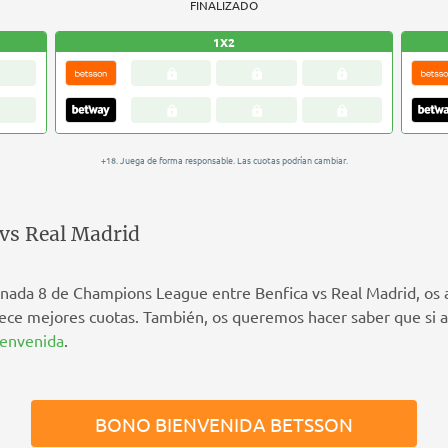
 vs Real Madrid
rnada 8 de Champions League entre Benfica vs Real Madrid, os 
rece mejores cuotas. También, os queremos hacer saber que si a
ienvenida
.
BONO BIENVENIDA BETSSON