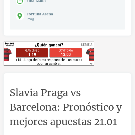
Finalizado
Fortuna Arena
Prag
Slavia Praga vs
Barcelona: Pronóstico y
mejores apuestas 21.01