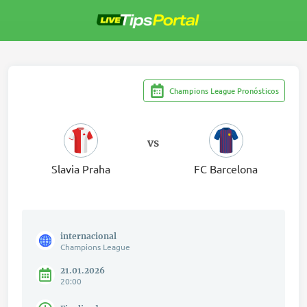
Saltar
al
contenido
Champions League Pronósticos
vs
Slavia Praha
FC Barcelona
internacional
Champions League
21.01.2026
20:00