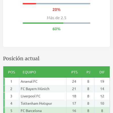
20%
Más de 2.5
60%
Posición actual
POS
EQUIPO
PTS
PJ
DIF
1
Arsenal FC
24
8
19
2
FC Bayern Múnich
21
8
14
3
Liverpool FC
18
8
12
4
Tottenham Hotspur
17
8
10
5
FC Barcelona
16
8
8