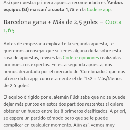
‘Ambos
Así que nuestra primera apuesta recomendada es
equipos (SI) marcan’ a cuota 1,75
en la
Codere app
.
Barcelona gana + Más de 2,5 goles –
Cuota
1,65
Antes de empezar a explicarte la segunda apuesta, te
queremos aconsejar que si tienes alguna duda sobre esta
casa de apuestas, revises las
Codere opiniones
realizadas
por nuestros expertos. En esta segunda apuesta, nos
hemos decantado por el mercado de ‘Combinados’ que nos
ofrece dicha app, concretamente el de ‘1×2 + Más/Menos
de 2,5 goles’
El equipo dirigido por el alemán Flick sabe que no se puede
dejar más puntos en estos dos partidos restantes si quiere
obtener un hueco entre los 8 primeros clasificados. A priori,
se espera un partido cómodo pero que se le puede
complicar en cualquier momento. Aún así, vemos muy