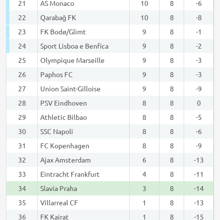
21
AS Monaco
10
8
-6
22
Qarabağ FK
10
8
-8
23
FK Bodø/Glimt
9
8
-1
24
Sport Lisboa e Benfica
9
8
-2
25
Olympique Marseille
9
8
-3
26
Paphos FC
9
8
-3
27
Union Saint-Gilloise
9
8
-9
28
PSV Eindhoven
8
8
0
29
Athletic Bilbao
8
8
-5
30
SSC Napoli
8
8
-6
31
FC Kopenhagen
8
8
-9
32
Ajax Amsterdam
6
8
-13
33
Eintracht Frankfurt
4
8
-11
34
Slavia Praha
3
8
-14
35
Villarreal CF
1
8
-13
36
FK Kairat
1
8
-15