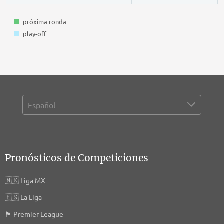
próxima ronda
play-off
Pronósticos de Competiciones
🇲🇽
Liga MX
🇪🇸
La Liga
🏴󠁧󠁢󠁥󠁮󠁧󠁿
Premier League