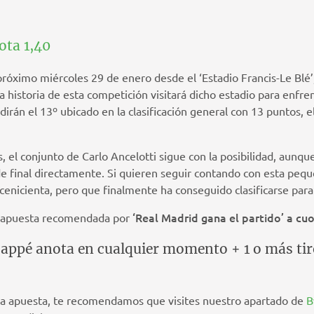
ota 1,40
róximo miércoles 29 de enero desde el ‘Estadio Francis-Le Blé’, 
a historia de esta competición visitará dicho estadio para enfre
rán el 13º ubicado en la clasificación general con 13 puntos, el
 el conjunto de Carlo Ancelotti sigue con la posibilidad, aunqu
 de final directamente. Si quieren seguir contando con esta pe
enicienta, pero que finalmente ha conseguido clasificarse para 
‘Real Madrid gana el partido’ a cu
a apuesta recomendada por
ppé anota en cualquier momento + 1 o más tiro
da apuesta, te recomendamos que visites nuestro apartado de
B