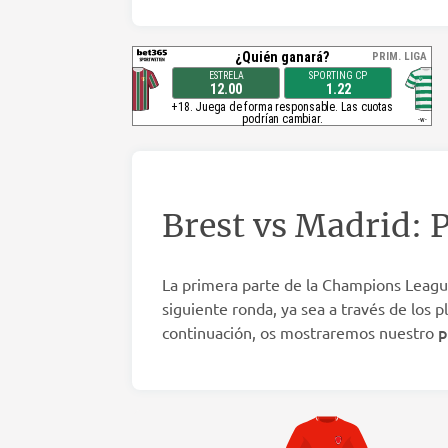
Brest vs Madrid: 
La primera parte de la Champions League
siguiente ronda, ya sea a través de los p
p
continuación, os mostraremos nuestro