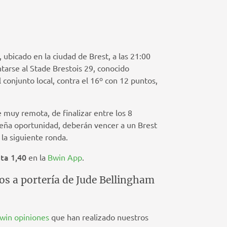
ubicado en la ciudad de Brest, a las 21:00
ntarse al Stade Brestois 29, conocido
 conjunto local, contra el 16º con 12 puntos,
e muy remota, de finalizar entre los 8
queña oportunidad, deberán vencer a un Brest
la siguiente ronda.
ota 1,40
en la
Bwin App
.
s a portería de Jude Bellingham
win opiniones
que han realizado nuestros