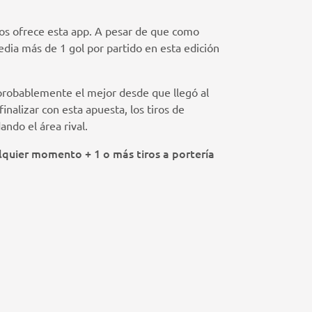
os ofrece esta app. A pesar de que como
ia más de 1 gol por partido en esta edición
probablemente el mejor desde que llegó al
nalizar con esta apuesta, los tiros de
ndo el área rival.
quier momento + 1 o más tiros a portería