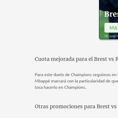
Cuota mejorada para el Brest vs 
Para este duelo de Champions seguimos en 
Mbappé marcará con la particularidad de que 
toca hacerlo en Champions.
Otras promociones para Brest vs