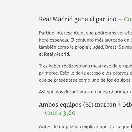
Real Madrid gana el partido –
Cu
Partido interesante el que podremos ver el p
hora española. El conjunto más laureado en l
también como la propia ciudad, Brest. Se medi
el Real Madrid.
Tras haber realizado una mala fase de grupos,
primeros. Esto le daría acceso a los octavos
que se presentaba como uno de los equipos c
Así que nos decantamos en nuestra primer
Ambos equipos (SI) marcan + Mba
–
Cuota 3,60
Antes de empezar a explicar nuestra segun