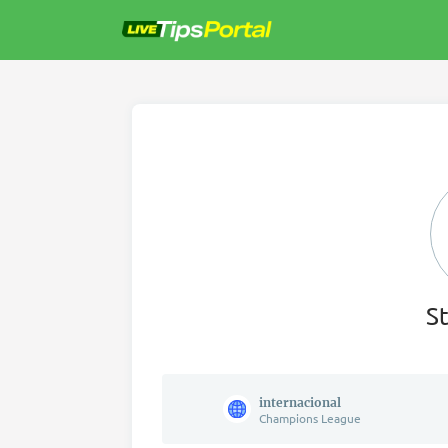
Saltar
al
contenido
S
internacional
Champions League