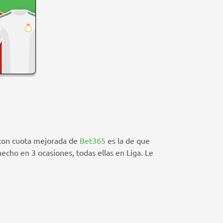
 con cuota mejorada de
Bet365
es la de que
echo en 3 ocasiones, todas ellas en Liga. Le