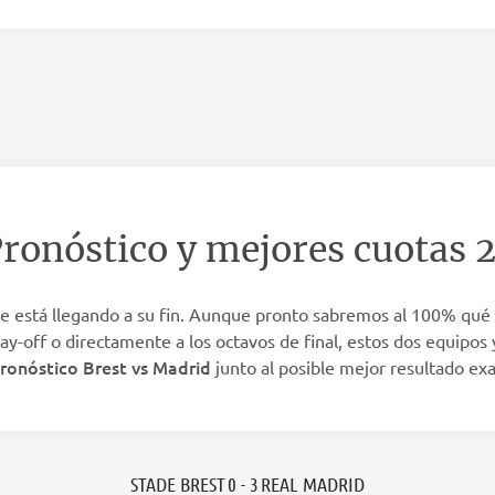
Pronóstico y mejores cuotas 
 está llegando a su fin. Aunque pronto sabremos al 100% qué e
lay-off o directamente a los octavos de final, estos dos equipos 
ronóstico Brest vs Madrid
junto al posible mejor resultado ex