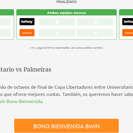
itario vs Palmeiras
do de octavos de final de Copa Libertadores entre Universitario
as que ofrece mejores cuotas. También, os queremos hacer saber
in Bono Bienvenida
.
BONO BIENVENIDA BWIN