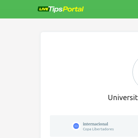
Saltar
al
contenido
Universi
internacional
Copa Libertadores