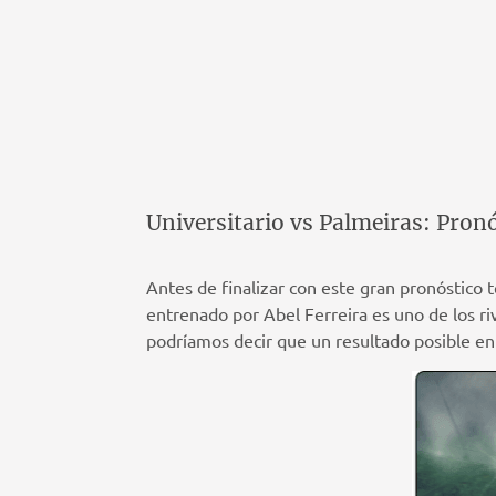
Universitario vs Palmeiras: Pron
Antes de finalizar con este gran pronóstico 
entrenado por Abel Ferreira es uno de los ri
podríamos decir que un resultado posible en