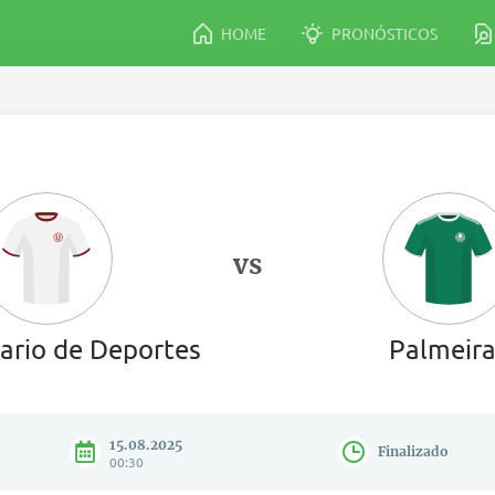
HOME
PRONÓSTICOS
vs
tario de Deportes
Palmeir
15.08.2025
Finalizado
00:30