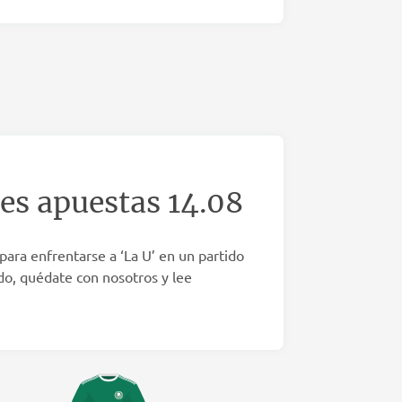
es apuestas 14.08
 para enfrentarse a ‘La U’ en un partido
ido, quédate con nosotros y lee