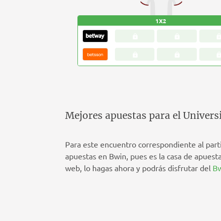
Mejores apuestas para el Univers
Para este encuentro correspondiente al parti
apuestas en Bwin, pues es la casa de apuest
web, lo hagas ahora y podrás disfrutar del
Bw