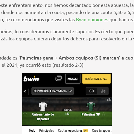
este enfrentamiento, nos hemos decantado por esta apuesta, la
, donde nos aumentan la cuota, pasando de una cuota 5,50 a 6,50
ido, te recomendamos que visites las
Bwin opiniones
que han rea
meiras, lo consideramos claramente superior. Es cierto que pued
izás los equipos quieran dejar los deberes para resolverlo en la 
‘Palmeiras gana + Ambos equipos (SI) marcan’ a cuo
endada es
l 2021, ya ocurrió esto (resultado 2-3).