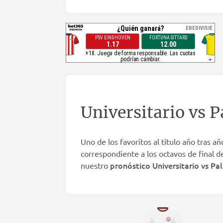
Universitario vs 
Uno de los favoritos al título año tras a
correspondiente a los octavos de final d
pronóstico Universitario vs Pa
nuestro