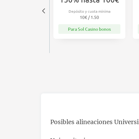
1800S/
Depósito y cuota mínima
10€ / 1.50
to y cuota mínima
20S/ / 1.01
Para Sol Casino bonos
ra 1win bonos
Posibles alineaciones Universi