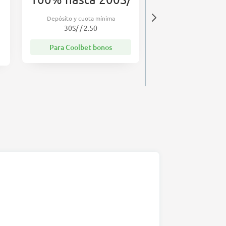
Depósito y cuota mínima
Depósito y cuota
30S/ / 2.50
200$ / -20
Para Coolbet bonos
Para Betfair 