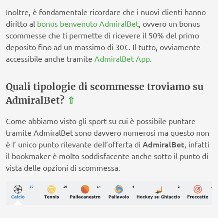
Inoltre, è fondamentale ricordare che i nuovi clienti hanno
diritto al
bonus benvenuto AdmiralBet
, ovvero un bonus
scommesse che ti permette di ricevere il 50% del primo
deposito fino ad un massimo di 30€. Il tutto, ovviamente
accessibile anche tramite
AdmiralBet App
.
Quali tipologie di scommesse troviamo su
AdmiralBet?
⇧
Come abbiamo visto gli sport su cui è possibile puntare
tramite AdmiralBet sono davvero numerosi ma questo non
AdmiralBet
è l’ unico punto rilevante dell’offerta di
, infatti
il bookmaker è molto soddisfacente anche sotto il punto di
vista delle opzioni di scommessa.