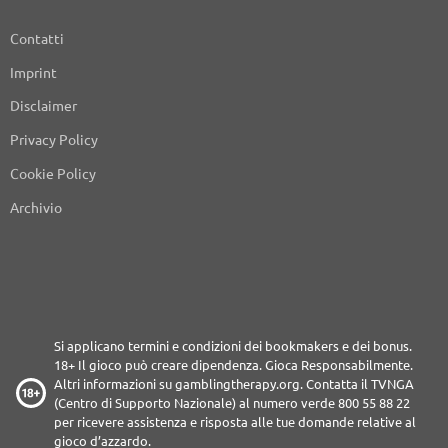
Contatti
Imprint
Disclaimer
Privacy Policy
Cookie Policy
Archivio
Si applicano termini e condizioni dei bookmakers e dei bonus.
18+ Il gioco può creare dipendenza. Gioca Responsabilmente.
Altri informazioni su
gamblingtherapy.org
. Contatta il TVNGA
(Centro di Supporto Nazionale) al numero verde 800 55 88 22
per ricevere assistenza e risposta alle tue domande relative al
gioco d’azzardo.