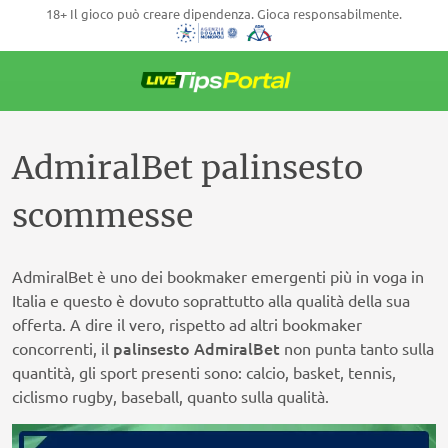
18+ Il gioco può creare dipendenza. Gioca responsabilmente.
Vai
al
contenuto
AdmiralBet palinsesto
scommesse
AdmiralBet è uno dei bookmaker emergenti più in voga in
Italia e questo è dovuto soprattutto alla qualità della sua
offerta. A dire il vero, rispetto ad altri bookmaker
palinsesto AdmiralBet
concorrenti, il
non punta tanto sulla
quantità, gli sport presenti sono: calcio, basket, tennis,
ciclismo rugby, baseball, quanto sulla qualità.