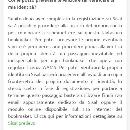
mia identità?
Subito dopo aver completato la registrazione su Sisal
sarà possibile procedere alla ricarica del proprio conto
per cominciare a scommettere su questo fantastico
bookmaker. Per poter prelevare le proprie eventuali
vincite è però necessario procedere prima alla verifica
della propria identità, un passaggio inevitabile ed
indispensabile per ogni bookmaker che opera con
regolare licenza AAMS. Per poter verificare la propria
identità su Sisal basterà procedere all'invio di una copia
fronte-retro del proprio documento di identità, lo
stesso scelto in fase di registrazione, per portare a
termine questo passaggio basterà utilizzare l'indirizzo
email appositamente dedicato da Sisal oppure il
modulo online disponibile sul sito internet del
bookmaker. Clicca qui per informazioni dettagliate su
Sisal prelievo
.