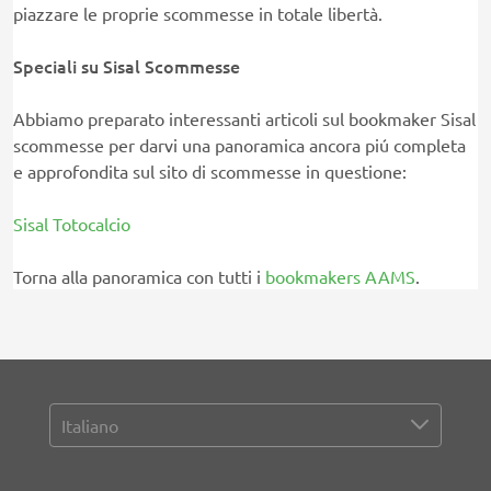
piazzare le proprie scommesse in totale libertà.
Speciali su Sisal Scommesse
Abbiamo preparato interessanti articoli sul bookmaker Sisal
scommesse per darvi una panoramica ancora piú completa
e approfondita sul sito di scommesse in questione:
Sisal Totocalcio
Torna alla panoramica con tutti i
bookmakers AAMS
.