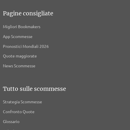
Pagine consigliate
Migliori Bookmakers
App Scommesse
Pronostici Mondiali 2026
Quote maggiorate
News Scommesse
Tutto sulle scommesse
Strategia Scommesse
Confronto Quote
Glossario