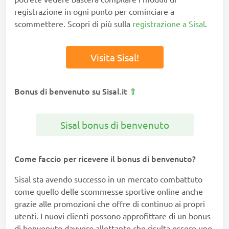
registrazione in ogni punto per cominciare a
scommettere. Scopri di più sulla
registrazione a Sisal
.
Visita Sisal!
Bonus di benvenuto su Sisal.it
⇧
Sisal bonus di benvenuto
Come faccio per ricevere il bonus di benvenuto?
Sisal sta avendo successo in un mercato combattuto
come quello delle scommesse sportive online anche
grazie alle promozioni che offre di continuo ai propri
utenti. I nuovi clienti possono approfittare di un bonus
di benvenuto davvero allettante che risulta essere uno