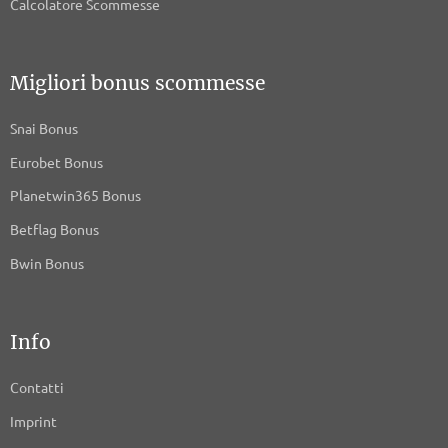
Calcolatore Scommesse
Migliori bonus scommesse
Snai Bonus
Eurobet Bonus
Planetwin365 Bonus
Betflag Bonus
Bwin Bonus
Info
Contatti
Imprint