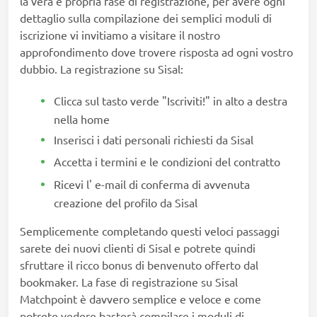
la vera e propria fase di registrazione, per avere ogni
dettaglio sulla compilazione dei semplici moduli di
iscrizione vi invitiamo a visitare il nostro
approfondimento dove trovere risposta ad ogni vostro
dubbio. La registrazione su Sisal:
Clicca sul tasto verde "Iscriviti!" in alto a destra
nella home
Inserisci i dati personali richiesti da Sisal
Accetta i termini e le condizioni del contratto
Ricevi l' e-mail di conferma di avvenuta
creazione del profilo da Sisal
Semplicemente completando questi veloci passaggi
sarete dei nuovi clienti di Sisal e potrete quindi
sfruttare il ricco bonus di benvenuto offerto dal
bookmaker. La fase di registrazione su Sisal
Matchpoint è davvero semplice e veloce e come
potrete vedere basterà compilare i moduli di