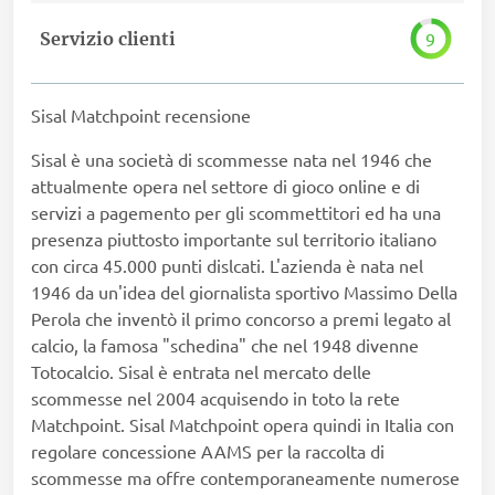
Servizio clienti
9
Sisal Matchpoint recensione
Sisal è una società di scommesse nata nel 1946 che
attualmente opera nel settore di gioco online e di
servizi a pagemento per gli scommettitori ed ha una
presenza piuttosto importante sul territorio italiano
con circa 45.000 punti dislcati. L'azienda è nata nel
1946 da un'idea del giornalista sportivo Massimo Della
Perola che inventò il primo concorso a premi legato al
calcio, la famosa "schedina" che nel 1948 divenne
Totocalcio. Sisal è entrata nel mercato delle
scommesse nel 2004 acquisendo in toto la rete
Matchpoint. Sisal Matchpoint opera quindi in Italia con
regolare concessione AAMS per la raccolta di
scommesse ma offre contemporaneamente numerose