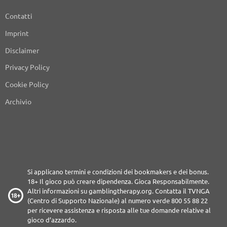
Contatti
Imprint
Disclaimer
Privacy Policy
Cookie Policy
Archivio
Si applicano termini e condizioni dei bookmakers e dei bonus.
18+ Il gioco può creare dipendenza. Gioca Responsabilmente.
Altri informazioni su
gamblingtherapy.org
. Contatta il TVNGA
(Centro di Supporto Nazionale) al numero verde 800 55 88 22
per ricevere assistenza e risposta alle tue domande relative al
gioco d’azzardo.