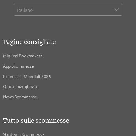
Pagine consigliate
Migliori Bookmakers
App Scommesse
Pronostici Mondiali 2026
Quote maggiorate
News Scommesse
Tutto sulle scommesse
Strategia Scommesse