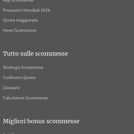
Pronostici Mondiali 2026
Quote maggiorate
News Scommesse
Tutto sulle scommesse
Strategia Scommesse
Confronto Quote
Glossario
Calcolatore Scommesse
Migliori bonus scommesse