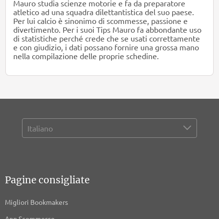
Mauro studia scienze motorie e fa da preparatore
atletico ad una squadra dilettantistica del suo paese.
Per lui calcio è sinonimo di scommesse, passione e
divertimento. Per i suoi Tips Mauro fa abbondante uso
di statistiche perché crede che se usati correttamente
e con giudizio, i dati possano fornire una grossa mano
nella compilazione delle proprie schedine.
Pagine consigliate
Migliori Bookmakers
App Scommesse