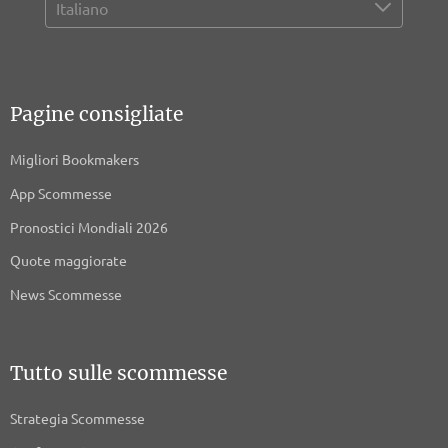
Pagine consigliate
Migliori Bookmakers
App Scommesse
Pronostici Mondiali 2026
Quote maggiorate
News Scommesse
Tutto sulle scommesse
Strategia Scommesse