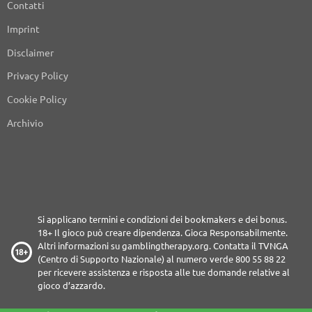
Contatti
Imprint
Disclaimer
Privacy Policy
Cookie Policy
Archivio
Si applicano termini e condizioni dei bookmakers e dei bonus.
18+ Il gioco può creare dipendenza. Gioca Responsabilmente.
Altri informazioni su
gamblingtherapy.org
. Contatta il TVNGA
(Centro di Supporto Nazionale) al numero verde 800 55 88 22
per ricevere assistenza e risposta alle tue domande relative al
gioco d’azzardo.