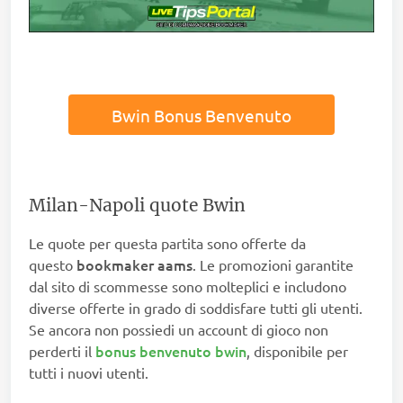
Bwin Bonus Benvenuto
Milan-Napoli quote Bwin
Le quote per questa partita sono offerte da
bookmaker aams
questo
. Le promozioni garantite
dal sito di scommesse sono molteplici e includono
diverse offerte in grado di soddisfare tutti gli utenti.
Se ancora non possiedi un account di gioco non
bonus benvenuto bwin
perderti il
, disponibile per
tutti i nuovi utenti.