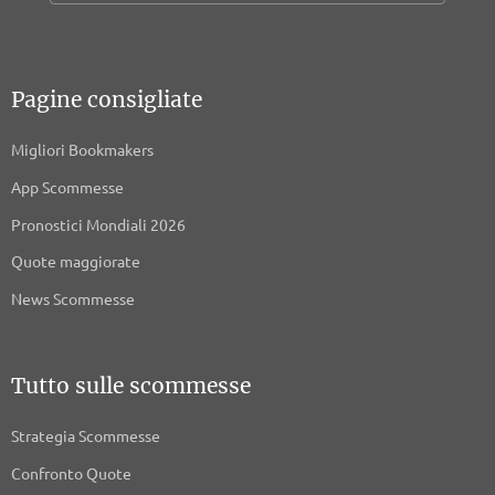
Pagine consigliate
Migliori Bookmakers
App Scommesse
Pronostici Mondiali 2026
Quote maggiorate
News Scommesse
Tutto sulle scommesse
Strategia Scommesse
Confronto Quote