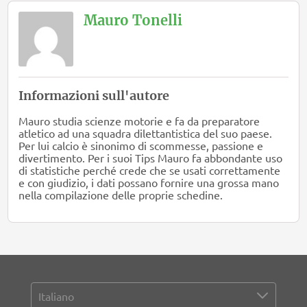
Mauro Tonelli
Informazioni sull'autore
Mauro studia scienze motorie e fa da preparatore
atletico ad una squadra dilettantistica del suo paese.
Per lui calcio è sinonimo di scommesse, passione e
divertimento. Per i suoi Tips Mauro fa abbondante uso
di statistiche perché crede che se usati correttamente
e con giudizio, i dati possano fornire una grossa mano
nella compilazione delle proprie schedine.