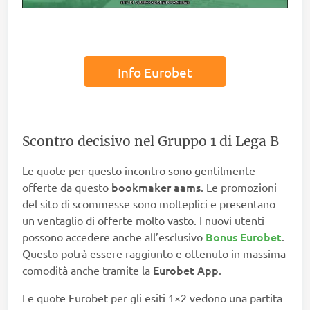
Info Eurobet
Scontro decisivo nel Gruppo 1 di Lega B
Le quote per questo incontro sono gentilmente
bookmaker aams
offerte da questo
. Le promozioni
del sito di scommesse sono molteplici e presentano
un ventaglio di offerte molto vasto. I nuovi utenti
Bonus Eurobet
possono accedere anche all’esclusivo
.
Questo potrà essere raggiunto e ottenuto in massima
Eurobet App
comodità anche tramite la
.
Le quote Eurobet per gli esiti 1×2 vedono una partita