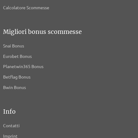
Calcolatore Scommesse
Migliori bonus scommesse
Snai Bonus
Eurobet Bonus
Planetwin365 Bonus
Betflag Bonus
Bwin Bonus
Info
Contatti
Imprint