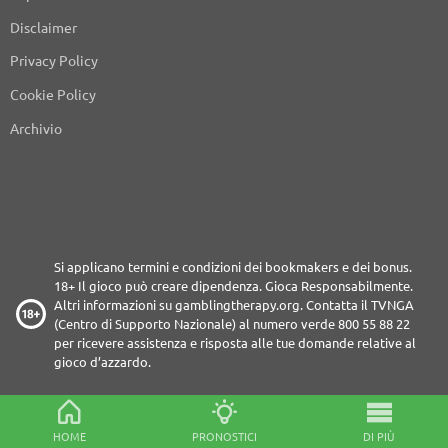
Disclaimer
Privacy Policy
Cookie Policy
Archivio
Si applicano termini e condizioni dei bookmakers e dei bonus.
18+ Il gioco può creare dipendenza. Gioca Responsabilmente.
Altri informazioni su
gamblingtherapy.org
. Contatta il TVNGA
(Centro di Supporto Nazionale) al numero verde 800 55 88 22
per ricevere assistenza e risposta alle tue domande relative al
gioco d’azzardo.
HOME
PRONOSTICI
DI PIÙ