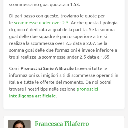
scommessa no goal quotata a 1.53.
Di pari passo con queste, troviamo le quote per
le
scommesse under over 2.5
. Anche questa tipologia
di gioco è dedicata ai goal della partita. Se la somma
goal delle due squadre è pari o superiore a tre si
realizza la scommessa over 2.5 data a 2.07. Se la
somma goal delle due formazioni è invece inferiore a
tre si realizza la scommessa under 2.5 data a 1.65.
Pronostici Serie A Brasile
Con i
troverai tutte le
informazioni sui migliori siti di scommesse operanti in
Italia e tutte le offerte del momento. Da noi potrai
pronostici
trovare i nostri tips nella sezione
intelligenza artificiale
.
Francesca Filaferro