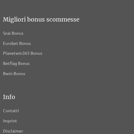
Migliori bonus scommesse
Snai Bonus
Eurobet Bonus
Planetwin365 Bonus
Betflag Bonus
Bwin Bonus
Info
Contatti
Imprint
Disclaimer